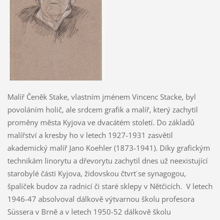
Malíř Čeněk Stake, vlastním jménem Vincenc Stacke, byl
povoláním holič, ale srdcem grafik a malíř, který zachytil
proměny města Kyjova ve dvacátém století. Do základů
malířství a kresby ho v letech 1927-1931 zasvětil
akademický malíř Jano Koehler (1873-1941). Díky grafickým
technikám linorytu a dřevorytu zachytil dnes už neexistující
starobylé části Kyjova, židovskou čtvrť se synagogou,
špalíček budov za radnicí či staré sklepy v Nětčicích. V letech
1946-47 absolvoval dálkově výtvarnou školu profesora
Süssera v Brně a v letech 1950-52 dálkově školu