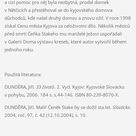
a cizí pomoc pro něj byla nezbytná, prodal domek
v Nětčicích a přestěhoval se do kyjovského domova
důchodců, kde našel druhý domov a znovu ožil. V roce 1998
získal Cenu města Kyjova za celoživotní dílo. Několik měsíců
před smrtí Čeňka Stakeho mu manželé Ježovi uspořádali
v Galerii Doma výstavu kreseb, které autor vytvořil během
jednoho roku.
Použitá literatura:
DUNDĚRA, Jiří.
33 životů
. 2. Vyd. Kyjov: Kyjovské Slovácko
v pohybu, 2006. 184 s. s.44-146. ISBN 80-239-8070-X.
DUNDĚRA, Jiří. Malíř Čeněk Stake by se dožil sta let.
Slovácko
.
2004, roč. 97, č. 42 (12.10.2004), s. 10.