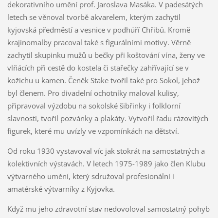
dekorativního umění prof. Jaroslava Masáka. V padesátých
letech se věnoval tvorbě akvarelem, kterým zachytil
kyjovská předměstí a vesnice v podhůří Chřibů. Kromě
krajinomalby pracoval také s figurálními motivy. Věrně
zachytil skupinku mužů u bečky při koštování vína, ženy ve
vlňácích při cestě do kostela či stařečky zahřívající se v
kožichu u kamen. Čeněk Stake tvořil také pro Sokol, jehož
byl členem. Pro divadelní ochotníky maloval kulisy,
připravoval výzdobu na sokolské šibřinky i folklorní
slavnosti, tvořil pozvánky a plakáty. Vytvořil řadu rázovitých
figurek, které mu uvízly ve vzpomínkách na dětství.
Od roku 1930 vystavoval víc jak stokrát na samostatných a
kolektivních výstavách. V letech 1975-1989 jako člen Klubu
výtvarného umění, který sdružoval profesionální i
amatérské výtvarníky z Kyjovka.
Když mu jeho zdravotní stav nedovoloval samostatný pohyb