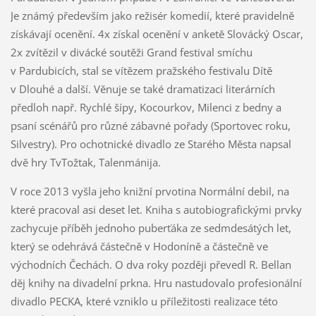
Je známý především jako režisér komedií, které pravidelně
získávají ocenění. 4x získal ocenění v anketě Slovácký Oscar,
2x zvítězil v divácké soutěži Grand festival smíchu
v Pardubicích, stal se vítězem pražského festivalu Dítě
v Dlouhé a další. Věnuje se také dramatizaci literárních
předloh např. Rychlé šípy, Kocourkov, Milenci z bedny a
psaní scénářů pro různé zábavné pořady (Sportovec roku,
Silvestry). Pro ochotnické divadlo ze Starého Města napsal
dvě hry TvTožtak, Talenmánija.
V roce 2013 vyšla jeho knižní prvotina Normální debil, na
které pracoval asi deset let. Kniha s autobiografickými prvky
zachycuje příběh jednoho puberťáka ze sedmdesátých let,
který se odehrává částečně v Hodoníně a částečně ve
východních Čechách. O dva roky později převedl R. Bellan
děj knihy na divadelní prkna. Hru nastudovalo profesionální
divadlo PECKA, které vzniklo u příležitosti realizace této