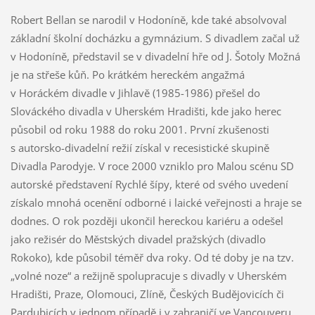
Robert Bellan se narodil v Hodoníně, kde také absolvoval
základní školní docházku a gymnázium. S divadlem začal už
v Hodoníně, představil se v divadelní hře od J. Šotoly Možná
je na střeše kůň. Po krátkém hereckém angažmá
v Horáckém divadle v Jihlavě (1985-1986) přešel do
Slováckého divadla v Uherském Hradišti, kde jako herec
působil od roku 1988 do roku 2001. První zkušenosti
s autorsko-divadelní režií získal v recesistické skupině
Divadla Parodyje. V roce 2000 vzniklo pro Malou scénu SD
autorské představení Rychlé šípy, které od svého uvedení
získalo mnohá ocenění odborné i laické veřejnosti a hraje se
dodnes. O rok později ukončil hereckou kariéru a odešel
jako režisér do Městských divadel pražských (divadlo
Rokoko), kde působil téměř dva roky. Od té doby je na tzv.
„volné noze“ a režijně spolupracuje s divadly v Uherském
Hradišti, Praze, Olomouci, Zlíně, Českých Budějovicích či
Pardubicích v jednom případě i v zahraničí ve Vancouveru.