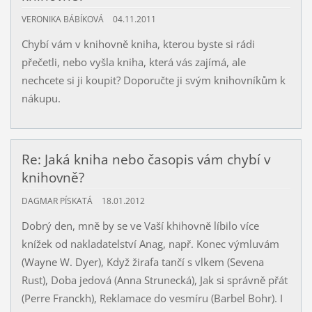
VERONIKA BÁBÍKOVÁ
04.11.2011
Chybí vám v knihovně kniha, kterou byste si rádi
přečetli, nebo vyšla kniha, která vás zajímá, ale
nechcete si ji koupit? Doporučte ji svým knihovníkům k
nákupu.
Re: Jaká kniha nebo časopis vám chybí v
knihovně?
DAGMAR PÍSKATÁ
18.01.2012
Dobrý den, mně by se ve Vaší khihovně líbilo více
knížek od nakladatelství Anag, např. Konec výmluvám
(Wayne W. Dyer), Když žirafa tančí s vlkem (Sevena
Rust), Doba jedová (Anna Strunecká), Jak si správně přát
(Perre Franckh), Reklamace do vesmíru (Barbel Bohr). I