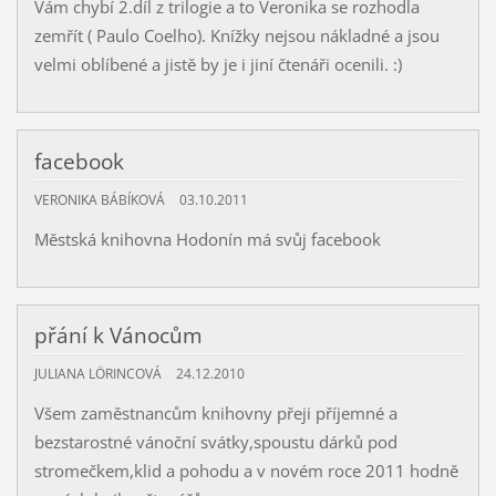
Vám chybí 2.díl z trilogie a to Veronika se rozhodla
zemřít ( Paulo Coelho). Knížky nejsou nákladné a jsou
velmi oblíbené a jistě by je i jiní čtenáři ocenili. :)
facebook
VERONIKA BÁBÍKOVÁ
03.10.2011
Městská knihovna Hodonín má svůj facebook
přání k Vánocům
JULIANA LÖRINCOVÁ
24.12.2010
Všem zaměstnancům knihovny přeji příjemné a
bezstarostné vánoční svátky,spoustu dárků pod
stromečkem,klid a pohodu a v novém roce 2011 hodně