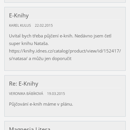
E-Knihy
KAREL KULUS
22.02.2015
Uvítal bych třeba půjčení e-knih. Nedávno jsem četl
super knihu Nataša.
https://knihy.idnes.cz/catalog/product/view/id/152417/
s/natasa/ a můžu jen doporučit
Re: E-Knihy
VERONIKA BÁBÍKOVÁ
19.03.2015
Půjčování e-knih máme v plánu.
Magnesia Litera