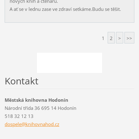
nových knih a čtenářů.
A ať se v lednu zase ve zdraví setkáme.Budu se těšit.
1
2
>
>>
Kontakt
Městská knihovna Hodonín
Národní třída 36 695 14 Hodonín
518 32 12 13
dospele@
knihovna
hod.cz