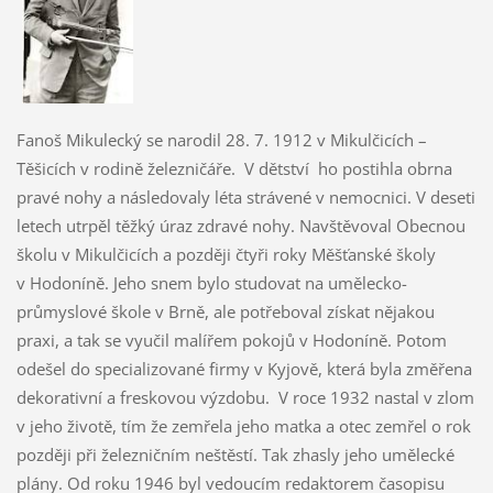
Fanoš Mikulecký se narodil 28. 7. 1912 v Mikulčicích –
Těšicích v rodině železničáře. V dětství ho postihla obrna
pravé nohy a následovaly léta strávené v nemocnici. V deseti
letech utrpěl těžký úraz zdravé nohy. Navštěvoval Obecnou
školu v Mikulčicích a později čtyři roky Měšťanské školy
v Hodoníně. Jeho snem bylo studovat na umělecko-
průmyslové škole v Brně, ale potřeboval získat nějakou
praxi, a tak se vyučil malířem pokojů v Hodoníně. Potom
odešel do specializované firmy v Kyjově, která byla změřena
dekorativní a freskovou výzdobu. V roce 1932 nastal v zlom
v jeho životě, tím že zemřela jeho matka a otec zemřel o rok
později při železničním neštěstí. Tak zhasly jeho umělecké
plány. Od roku 1946 byl vedoucím redaktorem časopisu