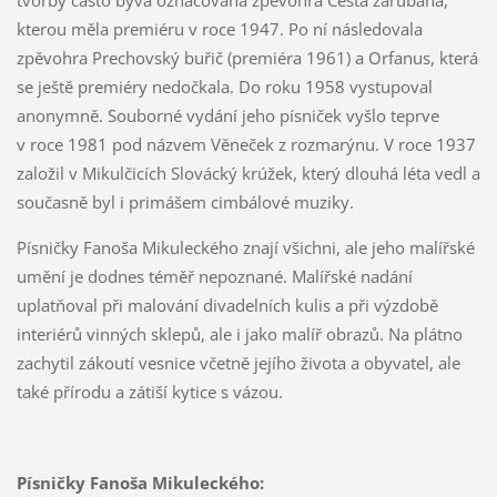
kterou měla premiéru v roce 1947. Po ní následovala
zpěvohra Prechovský buřič (premiéra 1961) a Orfanus, která
se ještě premiéry nedočkala. Do roku 1958 vystupoval
anonymně. Souborné vydání jeho písniček vyšlo teprve
v roce 1981 pod názvem Věneček z rozmarýnu. V roce 1937
založil v Mikulčicích Slovácký krúžek, který dlouhá léta vedl a
současně byl i primášem cimbálové muziky.
Písničky Fanoša Mikuleckého znají všichni, ale jeho malířské
umění je dodnes téměř nepoznané. Malířské nadání
uplatňoval při malování divadelních kulis a při výzdobě
interiérů vinných sklepů, ale i jako malíř obrazů. Na plátno
zachytil zákoutí vesnice včetně jejího života a obyvatel, ale
také přírodu a zátiší kytice s vázou.
Písničky Fanoša Mikuleckého: