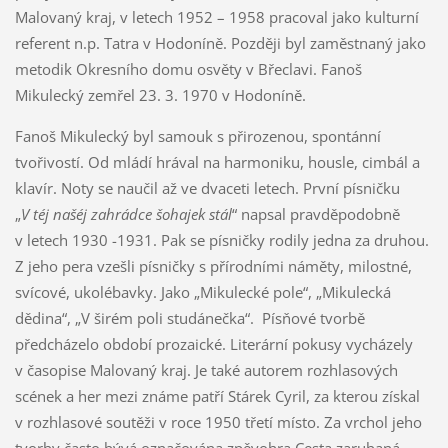
Malovaný kraj, v letech 1952 – 1958 pracoval jako kulturní
referent n.p. Tatra v Hodoníně. Později byl zaměstnaný jako
metodik Okresního domu osvěty v Břeclavi. Fanoš
Mikulecký zemřel 23. 3. 1970 v Hodoníně.
Fanoš Mikulecký byl samouk s přirozenou, spontánní
tvořivostí. Od mládí hrával na harmoniku, housle, cimbál a
klavír. Noty se naučil až ve dvaceti letech. První písničku
„
V téj našéj zahrádce šohajek stál
“ napsal pravděpodobně
v letech 1930 -1931. Pak se písničky rodily jedna za druhou.
Z jeho pera vzešli písničky s přírodními náměty, milostné,
svícové, ukolébavky. Jako „Mikulecké pole“, „Mikulecká
dědina“, „V širém poli studánečka“. Písňové tvorbě
předcházelo období prozaické. Literární pokusy vycházely
v časopise Malovaný kraj. Je také autorem rozhlasových
scének a her mezi známe patří Stárek Cyril, za kterou získal
v rozhlasové soutěži v roce 1950 třetí místo. Za vrchol jeho
tvorby často bývá označována zpěvohra Cesta zarubaná,