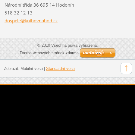
Národní třída 36 695 14 Hodonín
518 32 12 13
dospele@
knihovna
hod.cz
© 2010 Všechna práva vyhrazena.
Tvorba webových stránek zdarma
Zobrazit:
Mobilní verzi
|
Standardní verzi