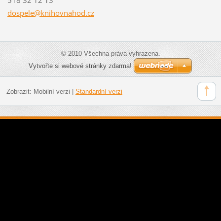
dospele@
knihovna
hod.cz
© 2010 Všechna práva vyhrazena.
Vytvořte si webové stránky zdarma!
Zobrazit:
Mobilní verzi
|
Standardní verzi