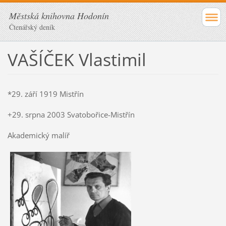
Městská knihovna Hodonín
Čtenářský deník
VAŠÍČEK Vlastimil
*29. září 1919 Mistřín
+29. srpna 2003 Svatobořice-Mistřín
Akademický malíř