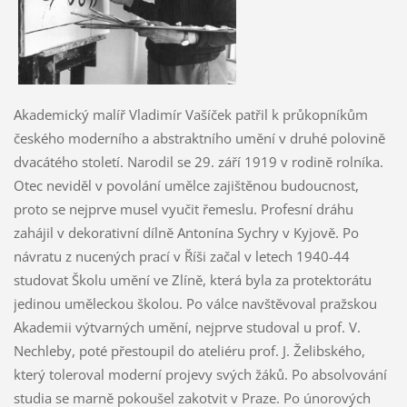
Akademický malíř Vladimír Vašíček patřil k průkopníkům
českého moderního a abstraktního umění v druhé polovině
dvacátého století. Narodil se 29. září 1919 v rodině rolníka.
Otec neviděl v povolání umělce zajištěnou budoucnost,
proto se nejprve musel vyučit řemeslu. Profesní dráhu
zahájil v dekorativní dílně Antonína Sychry v Kyjově. Po
návratu z nucených prací v Říši začal v letech 1940-44
studovat Školu umění ve Zlíně, která byla za protektorátu
jedinou uměleckou školou. Po válce navštěvoval pražskou
Akademii výtvarných umění, nejprve studoval u prof. V.
Nechleby, poté přestoupil do ateliéru prof. J. Želibského,
který toleroval moderní projevy svých žáků. Po absolvování
studia se marně pokoušel zakotvit v Praze. Po únorových