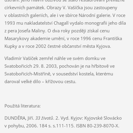
církevních památek. Obrazy V. Vašíčka jsou zastoupeny
v oblastních galeriích, ale i ve sbírce Národní galerie. V roce
1993 mu nakladatelství Chagall vydalo monografii jeho díla
z pera Josefa Maliny. O dva roky později získal cenu
Masarykovy akademie umění, v roce 1996 cenu Františka
Kupky a v roce 2002 čestné občanství města Kyjova.
Vladimír Vašíček zemřel náhle ve svém domku ve
Svatobořicích 29. 8. 2003, pochován je na hřbitově ve
Svatobořicích-Mistříně, v sousedství kostela, kterému
daroval velké dílo – křížovou cestu.
Použitá literatura:
DUNDĚRA, Jiří.
33 životů
. 2. Vyd. Kyjov: Kyjovské Slovácko
v pohybu, 2006. 184 s. s.111-115. ISBN 80-239-8070-X.