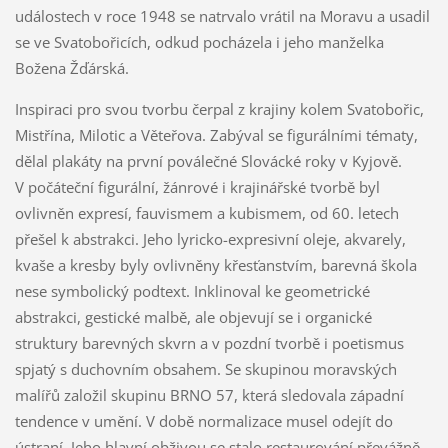
událostech v roce 1948 se natrvalo vrátil na Moravu a usadil
se ve Svatobořicích, odkud pocházela i jeho manželka
Božena Žďárská.
Inspiraci pro svou tvorbu čerpal z krajiny kolem Svatobořic,
Mistřína, Milotic a Věteřova. Zabýval se figurálními tématy,
dělal plakáty na první poválečné Slovácké roky v Kyjově.
V počáteční figurální, žánrové i krajinářské tvorbě byl
ovlivněn expresí, fauvismem a kubismem, od 60. letech
přešel k abstrakci. Jeho lyricko-expresivní oleje, akvarely,
kvaše a kresby byly ovlivněny křesťanstvím, barevná škola
nese symbolický podtext. Inklinoval ke geometrické
abstrakci, gestické malbě, ale objevují se i organické
struktury barevných skvrn a v pozdní tvorbě i poetismus
spjatý s duchovním obsahem. Se skupinou moravských
malířů založil skupinu BRNO 57, která sledovala západní
tendence v umění. V době normalizace musel odejít do
ústraní. Jeho hlavní obživou se stalo restaurování převážně