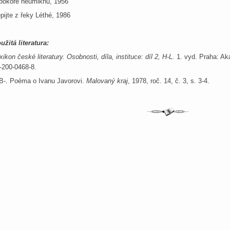
pokoře neumlknu, 1956
pijte z řeky Léthé, 1986
užitá literatura:
xikon české literatury. Osobnosti, díla, instituce: díl 2, H-L.
1. vyd. Praha: Ak
-200-0468-8.
B-. Poéma o Ivanu Javorovi.
Malovaný kraj
, 1978, roč. 14, č. 3, s. 3-4.