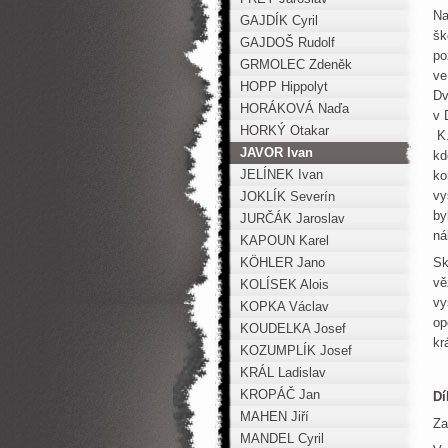
Na
GAJDÍK Cyril
šk
GAJDOŠ Rudolf
po
GRMOLEC Zdeněk
ve
HOPP Hippolyt
Dv
HORÁKOVÁ Naďa
v 
HORKÝ Otakar
K.
JAVOR Ivan
kd
JELÍNEK Ivan
ko
vy
JOKLÍK Severín
by
JURČÁK Jaroslav
ná
KAPOUN Karel
KÖHLER Jano
Sk
vě
KOLÍSEK Alois
vy
KOPKA Václav
op
KOUDELKA Josef
kr
KOZUMPLÍK Josef
KRÁL Ladislav
KROPÁČ Jan
Dí
MAHEN Jiří
Za
MANDEL Cyril