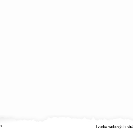
a.
Tvorba webových str