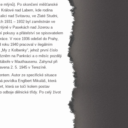
emce mlýnů). Po skončení měšťanské
e Králové nad Labem, kde rodina
lici nad Svitavou, ve Zlaté Studni,
tech 1931 – 1932 byl zaměstnán ve
mlýně v Pasekách nad Jizerou a
rní pokusy a přátelství se spisovatelem
ráce. V roce 1936 odešel do Prahy,
 roku 1940 pracoval v ilegálním
„My z Kolbenky“, jehož první číslo
vězněm na Pankráci a o měsíc později
 táboře v Mauthausenu. Zahynul při
avena 2. 5. 1945 v Terezíně.
entem. Autor ze specifické situace
čná povídka Englbert Mikuláš, která
rt, která se točí kolem postav
 odboje dělnické třídy. Po celý život