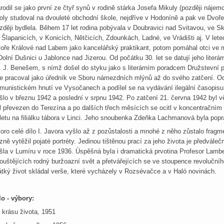
rodil se jako první ze čtyř synů v rodině stárka Josefa Mikuly (později náj
oly studoval na dvouleté obchodní škole, nejdříve v Hodoníně a pak ve Dvoř
zději bydlela. Během 17 let rodina pobývala v Doubravici nad Svitavou, ve Ska
 Šlapanicích, v Konicích, Nětčicích, Zdounkách, Ladné, ve Vrádišti aj. V le
oře Králové nad Labem jako kancelářský praktikant, potom pomáhal otci ve 
Dolní Dušnici u Jablonce nad Jizerou. Od počátku 30. let se datují jeho literá
 J. Benešem, s nímž došel do styku jako s literárním poradcem Družstevní p
e pracoval jako úředník ve Sboru námezdních mlýnů až do svého zatčení. Od
munistickém hnutí ve Vysočanech a podílel se na vydávání ilegální časopisu 
šlo v březnu 1942 a poslední v srpnu 1942. Po zatčení 21. června 1942 byl 
l převezen do Terezína a po dalších třech měsících se ocitl v koncentračním
letu na filiálku tábora v Linci. Jeho snoubenka Zdeňka Lachmanová byla popr
oro celé dílo I. Javora vyšlo až z pozůstalosti a mnohé z něho zůstalo fragm
zně vytěžil pojaté portréty. Jedinou tištěnou prací za jeho života je předvále
šla v Lumíru v roce 1936. Úspěšná byla i dramatická prvotina Profesor Lambe
ouštějících rodný buržoazní svět a přetvářejících se ve stoupence revolučního
átký život skládal verše, které vycházely v Rozsévačce a v Haló novinách.
lo - výbory:
 krásu života, 1951