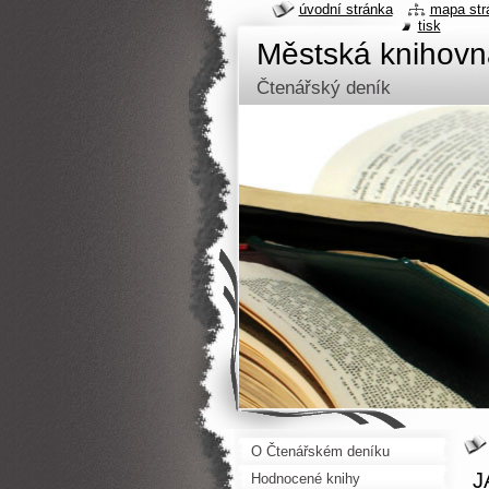
úvodní stránka
mapa str
tisk
Městská knihov
Čtenářský deník
O Čtenářském deníku
J
Hodnocené knihy