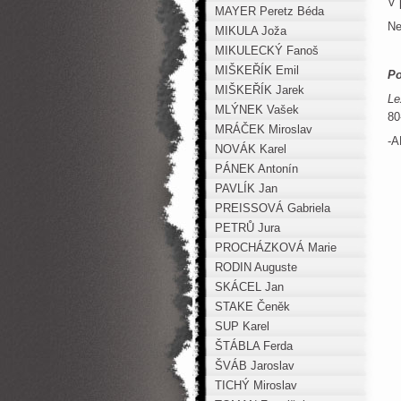
V 
MAYER Peretz Béda
Ne
MIKULA Joža
MIKULECKÝ Fanoš
MIŠKEŘÍK Emil
Po
MIŠKEŘÍK Jarek
Le
MLÝNEK Vašek
80
MRÁČEK Miroslav
-A
NOVÁK Karel
PÁNEK Antonín
PAVLÍK Jan
PREISSOVÁ Gabriela
PETRŮ Jura
PROCHÁZKOVÁ Marie
RODIN Auguste
SKÁCEL Jan
STAKE Čeněk
SUP Karel
ŠTÁBLA Ferda
ŠVÁB Jaroslav
TICHÝ Miroslav