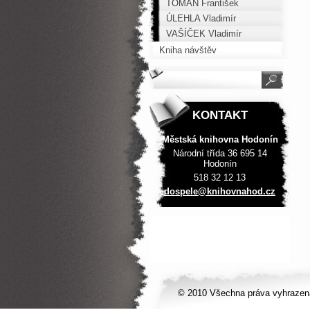
TOMAN František
ÚLEHLA Vladimír
VAŠÍČEK Vladimír
Kniha návštěv
KONTAKT
Městská knihovna Hodonín
Národní třída 36 695 14
Hodonín
518 32 12 13
dospele@
knihovna
hod.cz
© 2010 Všechna práva vyhrazen