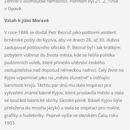
Zemřel v olomoucké nemocnici. Pohřben byl 21. 2. 1958
v Opavě.
Vztah k jižní Moravě
V roce 1886 se dostal Petr Bezruč jako poštovní asistent
brněnské pošty do Kyjova, aby ve dnech 26. až 30. dubna
zastupoval poštovního oficiála. P. Bezruč byl i tak krátkým
pobytem vtáhnut do života města, kde se řešila politika
podzimních voleb, které přineslo vítězství českého
zastupitelstva nad doposud německou radnicí. Celý život na
Kyjov vzpomínal jako na „město slunečné“ s oslňující
barvitostí krojů. Těchto pár dnů mu dalo inspiraci pro
vytvoření známé básně Kyjov, která proslavila město a stala
se součástí básnické sbírky Slezské písně. Báseň Kyjov byla
přeložena do mnoha jazyků a stala se inspirací pro malíře,
grafiky a hudebníky. Poprvé vyšla ve slezském Času roku
1903.