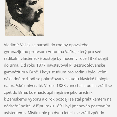
Vladimír Vašek se narodil do rodiny opavského
gymnazijního profesora Antonína Vaška, který pro své
radikální vlastenecké postoje byl nucen v roce 1873 odejít
do Brna. Od roku 1877 navštěvoval P. Bezruč Slovanské
gymnázium v Brně. I když studium pro rodinu bylo, velmi
nákladné rozhodl se pokračovat ve studiu klasické filologie
na pražské univerzitě. V roce 1888 zanechal studií a vrátil se
zpět do Brna, kde nastoupil nejdříve jako úředník
k Zemskému výboru a o rok později se stal praktikantem na
nádražní poště. V říjnu roku 1891 byl jmenován poštovním
asistentem v Místku, ale po dvou letech se vrátil zpět do