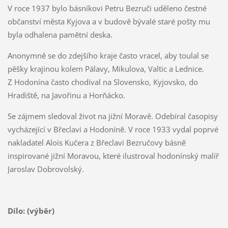
V roce 1937 bylo básníkovi Petru Bezruči uděleno čestné
občanství města Kyjova a v budově bývalé staré pošty mu
byla odhalena pamětní deska.
Anonymně se do zdejšího kraje často vracel, aby toulal se
pěšky krajinou kolem Pálavy, Mikulova, Valtic a Lednice.
Z Hodonína často chodíval na Slovensko, Kyjovsko, do
Hradiště, na Javořinu a Horňácko.
Se zájmem sledoval život na jižní Moravě. Odebíral časopisy
vycházející v Břeclavi a Hodoníně. V roce 1933 vydal poprvé
nakladatel Alois Kučera z Břeclavi Bezručovy básně
inspirované jižní Moravou, které ilustroval hodonínský malíř
Jaroslav Dobrovolský.
Dílo: (výběr)