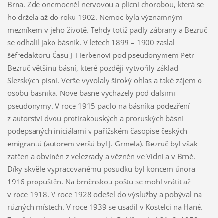
Brna. Zde onemocněl nervovou a plicní chorobou, která se
ho držela až do roku 1902. Nemoc byla významným
mezníkem v jeho životě. Tehdy totiž padly zábrany a Bezruč
se odhalil jako básník. V letech 1899 – 1900 zaslal
šéfredaktoru Času J. Herbenovi pod pseudonymem Petr
Bezruč většinu básní, které později vytvořily základ
Slezských písní. Verše vyvolaly široký ohlas a také zájem o
osobu básníka. Nové básně vycházely pod dalšími
pseudonymy. V roce 1915 padlo na básníka podezření
z autorství dvou protirakouských a proruských básní
podepsaných iniciálami v pařížském časopise českých
emigrantů (autorem veršů byl J. Grmela). Bezruč byl však
zatčen a obviněn z velezrady a vězněn ve Vídni a v Brně.
Díky skvěle vypracovanému posudku byl koncem února
1916 propuštěn. Na brněnskou poštu se mohl vrátit až
v roce 1918. V roce 1928 odešel do výslužby a pobýval na
různých místech. V roce 1939 se usadil v Kostelci na Hané.