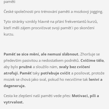
paměti
České společnosti pro trénování paměti a mozkový jogging.
Tyto stránky vznikly hlavně na přání frekventantů kurzů,
kteří měli zájem procvičovat svoji paměť i po skončení
kurzu.
Paměť se sice mění, ale nemusí slábnout.
Zhoršuje se
především pasivitou a nedostatkem podnětů.
Cvičíme tělo
,
aby bylo
pružné
a sloužilo nám,
svaly bez cvičení
atrofují
. Paměť
taky
potřebuje cvičit
a posilovat, protože
mozek se chová jako sval, pokud ho necvičíme tak
leniví a
degeneruje.
Cesta ke zlepšení naší paměti vede přes:
Motivaci, píli a
vytrvalost.