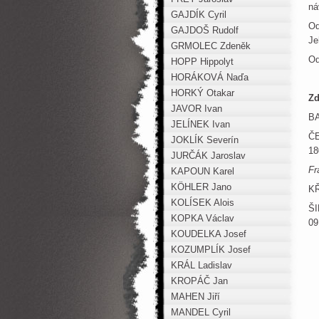
ná
GAJDÍK Cyril
Od
GAJDOŠ Rudolf
Je
GRMOLEC Zdeněk
Od
HOPP Hippolyt
HORÁKOVÁ Naďa
HORKÝ Otakar
Zd
JAVOR Ivan
BA
JELÍNEK Ivan
ČE
JOKLÍK Severín
18
JURČÁK Jaroslav
Fr
KAPOUN Karel
KÖHLER Jano
KŘ
KOLÍSEK Alois
ŠI
KOPKA Václav
09
KOUDELKA Josef
KOZUMPLÍK Josef
KRÁL Ladislav
KROPÁČ Jan
MAHEN Jiří
MANDEL Cyril