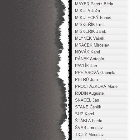
MAYER Peretz Béda
MIKULA Joža
MIKULECKÝ Fanoš
MIŠKEŘÍK Emil
MIŠKEŘÍK Jarek
MLÝNEK Vašek
MRÁČEK Miroslav
NOVÁK Karel
PÁNEK Antonín
PAVLÍK Jan
PREISSOVÁ Gabriela
PETRŮ Jura
PROCHÁZKOVÁ Marie
RODIN Auguste
SKÁCEL Jan
STAKE Čeněk
SUP Karel
ŠTÁBLA Ferda
ŠVÁB Jaroslav
TICHÝ Miroslav