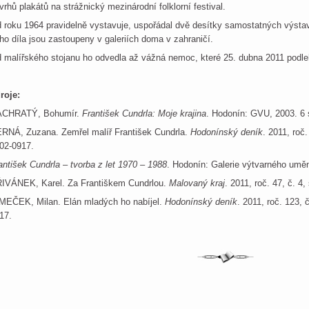
vrhů plakátů na strážnický mezinárodní folklorní festival.
 roku 1964 pravidelně vystavuje, uspořádal dvě desítky samostatných výstav,
ho díla jsou zastoupeny v galeriích doma v zahraničí.
 malířského stojanu ho odvedla až vážná nemoc, které 25. dubna 2011 podle
roje:
CHRATÝ, Bohumír.
František Cundrla: Moje krajina
. Hodonín: GVU, 2003. 6 s
RNÁ, Zuzana. Zemřel malíř František Cundrla.
Hodonínský deník
. 2011, roč
02-0917.
antišek Cundrla – tvorba z let 1970 – 1988
. Hodonín: Galerie výtvarného umění
IVÁNEK, Karel. Za Františkem Cundrlou.
Malovaný kraj
. 2011, roč. 47, č. 4
MEČEK, Milan. Elán mladých ho nabíjel.
Hodonínský deník
. 2011, roč. 123, 
17.