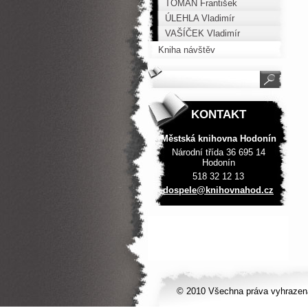
TOMAN František
ÚLEHLA Vladimír
VAŠÍČEK Vladimír
Kniha návštěv
KONTAKT
Městská knihovna Hodonín
Národní třída 36 695 14
Hodonín
518 32 12 13
dospele@
knihovna
hod.cz
© 2010 Všechna práva vyhrazen