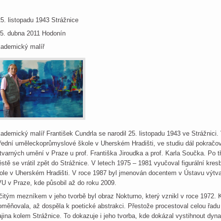
25. listopadu 1943 Strážnice
5. dubna 2011 Hodonín
ademický malíř
ademický malíř František Cundrla se narodil 25. listopadu 1943 ve Strážnici.
řední uměleckoprůmyslové škole v Uherském Hradišti, ve studiu dál pokračov
tvarných umění v Praze u prof. Františka Jiroudka a prof. Karla Součka. Po 
stě se vrátil zpět do Strážnice. V letech 1975 – 1981 vyučoval figurální kr
ole v Uherském Hradišti. V roce 1987 byl jmenován docentem v Ústavu výtvar
U v Praze, kde působil až do roku 2009.
čitým mezníkem v jeho tvorbě byl obraz Nokturno, který vznikl v roce 1972. K
oměňovala, až dospěla k poetické abstrakci. Přestože procestoval celou řadu 
ajina kolem Strážnice. To dokazuje i jeho tvorba, kde dokázal vystihnout dyn