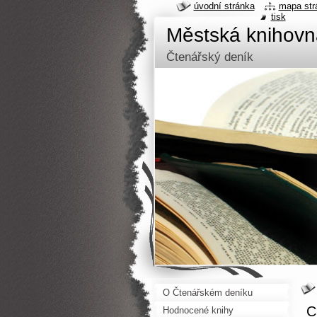
úvodní stránka
mapa str
tisk
Městská knihov
Čtenářský deník
O Čtenářském deníku
C
Hodnocené knihy