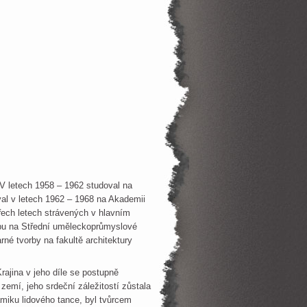
 V letech 1958 – 1962 studoval na
al v letech 1962 – 1968 na Akademii
třech letech strávených v hlavním
esbu na Střední uměleckoprůmyslové
né tvorby na fakultě architektury
rajina v jeho díle se postupně
zemí, jeho srdeční záležitostí zůstala
amiku lidového tance, byl tvůrcem