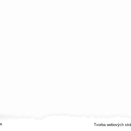
a.
Tvorba webových str