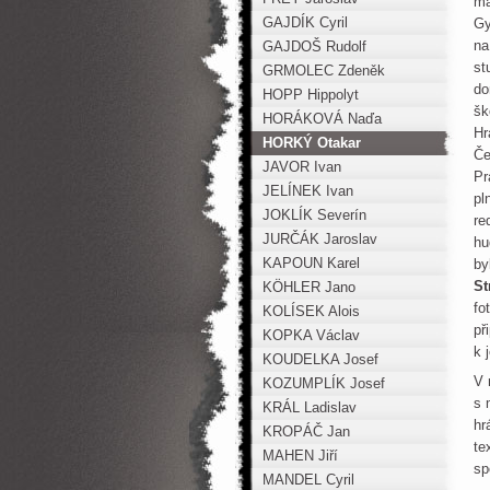
ma
GAJDÍK Cyril
Gy
na
GAJDOŠ Rudolf
st
GRMOLEC Zdeněk
do
HOPP Hippolyt
šk
HORÁKOVÁ Naďa
Hr
HORKÝ Otakar
Če
JAVOR Ivan
Pr
JELÍNEK Ivan
pl
JOKLÍK Severín
re
JURČÁK Jaroslav
hu
KAPOUN Karel
by
St
KÖHLER Jano
fo
KOLÍSEK Alois
př
KOPKA Václav
k 
KOUDELKA Josef
V 
KOZUMPLÍK Josef
s 
KRÁL Ladislav
hr
KROPÁČ Jan
te
MAHEN Jiří
sp
MANDEL Cyril