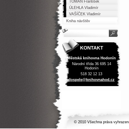
TOMAN František
ÚLEHLA Vladimír
VAŠÍČEK Vladimír
Kniha návštěv
KONTAKT
Městská knihovna Hodonín
Národní třída 36 695 14
Hodonín
518 32 12 13
dospele@
knihovna
hod.cz
© 2010 Všechna práva vyhrazen