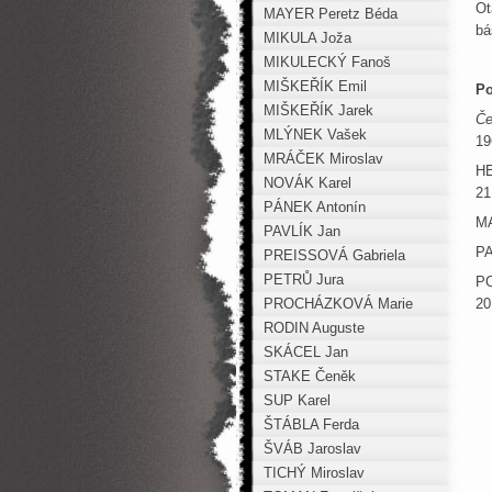
Ot
MAYER Peretz Béda
bá
MIKULA Joža
MIKULECKÝ Fanoš
MIŠKEŘÍK Emil
Po
MIŠKEŘÍK Jarek
Če
MLÝNEK Vašek
19
MRÁČEK Miroslav
HE
NOVÁK Karel
21
PÁNEK Antonín
MA
PAVLÍK Jan
PA
PREISSOVÁ Gabriela
PETRŮ Jura
PO
PROCHÁZKOVÁ Marie
20
RODIN Auguste
SKÁCEL Jan
STAKE Čeněk
SUP Karel
ŠTÁBLA Ferda
ŠVÁB Jaroslav
TICHÝ Miroslav