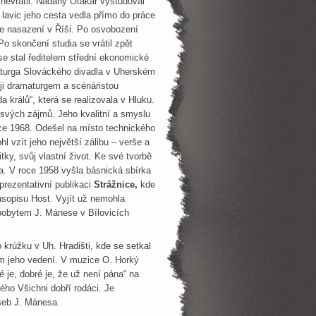
 nevrátil. Nadaný Otakar vystudoval
lavic jeho cesta vedla přímo do práce
e nasazení v Říši. Po osvobození
 Po skončení studia se vrátil zpět
se stal ředitelem střední ekonomické
aturga Slováckého divadla v Uherském
ěji dramaturgem a scénáristou
králů“, která se realizovala v Hluku.
 svých zájmů. Jeho kvalitní a smyslu
oce 1968. Odešel na místo technického
 vzít jeho největší zálibu – verše a
tky, svůj vlastní život. Ke své tvorbě
ova. V roce 1958 vyšla básnická sbírka
rezentativní publikaci
Strážnice,
kde
asopisu Host. Vyjít už nemohla
 pobytem J. Mánese v Bílovicích
krúžku v Uh. Hradišti, kde se setkal
m jeho vedení. V muzice O. Horký
é je, dobré je, že už není pána“ na
ého Všichni dobří rodáci. Je
seb J. Mánesa.