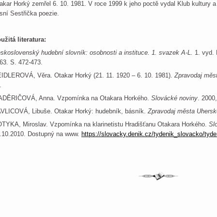
akar Horký zemřel 6. 10. 1981. V roce 1999 k jeho poctě vydal Klub kultury 
sní Sestřička poezie.
užitá literatura:
skoslovenský hudební slovník: osobnosti a instituce. 1. svazek A-L.
1. vyd. 
63. S. 472-473.
IDLEROVÁ, Věra. Otakar Horký (21. 11. 1920 – 6. 10. 1981).
Zpravodaj měst
.
DĚRIČOVÁ, Anna. Vzpomínka na Otakara Horkého.
Slovácké noviny
. 2000,
VLICOVÁ, Libuše. Otakar Horký: hudebník, básník.
Zpravodaj města Uherské
TYKA, Miroslav. Vzpomínka na klarinetistu Hradišťanu Otakara Horkého.
Sl
.10.2010. Dostupný na www.
https://slovacky.denik.cz/tydenik_slovacko/tyd