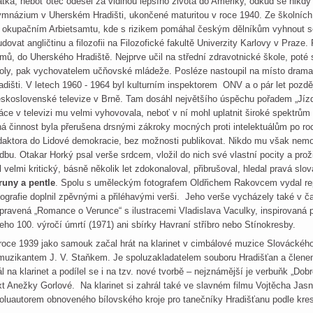
tka, neboť otec odešel za vidinou lepšího života do Ameriky, odkud se nikdy
mnázium v Uherském Hradišti, ukončené maturitou v roce 1940. Ze školních 
 okupačním Arbietsamtu, kde s rizikem pomáhal českým dělníkům vyhnout s
udovat angličtinu a filozofii na Filozofické fakultě Univerzity Karlovy v Praze.
mů, do Uherského Hradiště. Nejprve učil na střední zdravotnické škole, poté 
oly, pak vychovatelem učňovské mládeže. Posléze nastoupil na místo dram
adišti. V letech 1960 - 1964 byl kulturním inspektorem ONV a o pár let pozd
skoslovenské televize v Brně. Tam dosáhl největšího úspěchu pořadem „Jízda 
áce v televizi mu velmi vyhovovala, neboť v ní mohl uplatnit široké spektrům
ná činnost byla přerušena drsnými zákroky mocných proti intelektuálům po r
daktora do Lidové demokracie, bez možnosti publikovat. Nikdo mu však nemohl
dbu. Otakar Horký psal verše srdcem, vložil do nich své vlastní pocity a proži
l velmi kritický, básně několik let zdokonaloval, přibrušoval, hledal pravá sl
runy a pentle
. Spolu s uměleckým fotografem Oldřichem Rakovcem vydal rep
tografie doplnil zpěvnými a přiléhavými verši. Jeho verše vycházely také v č
ipravená „Romance o Verunce“ s ilustracemi Vladislava Vaculky, inspirovaná
jeho 100. výročí úmrtí (1971) ani sbírky Havraní stříbro nebo Stínokresby.
roce 1939 jako samouk začal hrát na klarinet v cimbálové muzice Slováckého 
muzikantem J. V. Staňkem. Je spoluzakladatelem souboru Hradišťan a člene
ál na klarinet a podílel se i na tzv. nové tvorbě – nejznámější je verbuňk „Dobr
xt Anežky Gorlové. Na klarinet si zahrál také ve slavném filmu Vojtěcha Jasn
oluautorem obnoveného bílovského kroje pro tanečníky Hradišťanu podle kre