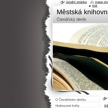
úvodní stránka
mapa str
tisk
Městská knihov
Čtenářský deník
O Čtenářském deníku
H
Hodnocené knihy