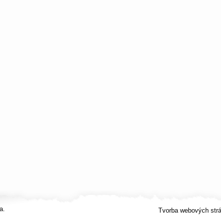
a.
Tvorba webových str