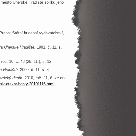
a město Uherské Hradiště sbírku jeho
Praha: Státní hudební vydavatelství,
a Uherské Hradiště.
1991, č. 11, s.
 roč. 10, č. 48 (29. 11.), s. 12.
 Hradiště.
2000, č. 11, s. 8.
ovácký deník.
2010, roč. 21, č. ze dne
enik-otakar-horky-20101116.html
.