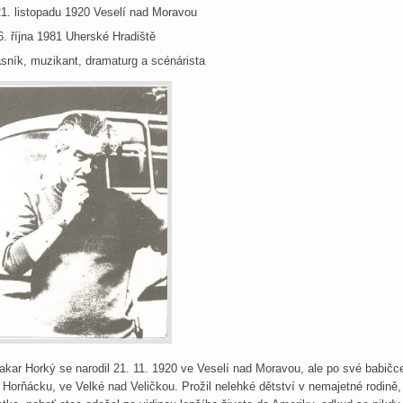
21. listopadu 1920 Veselí nad Moravou
6. října 1981 Uherské Hradiště
sník, muzikant, dramaturg a scénárista
akar Horký se narodil 21. 11. 1920 ve Veselí nad Moravou, ale po své babič
 Horňácku, ve Velké nad Veličkou. Prožil nelehké dětství v nemajetné rodině,