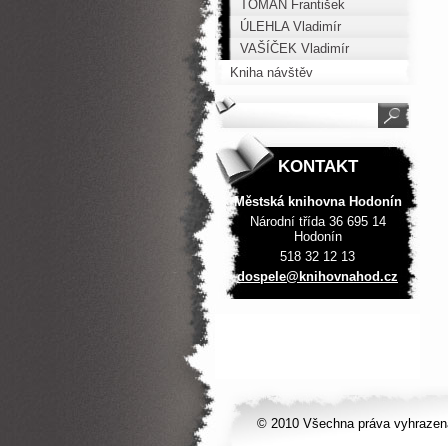
TOMAN František
ÚLEHLA Vladimír
VAŠÍČEK Vladimír
Kniha návštěv
KONTAKT
Městská knihovna Hodonín
Národní třída 36 695 14
Hodonín
518 32 12 13
dospele@
knihovna
hod.cz
© 2010 Všechna práva vyhrazen