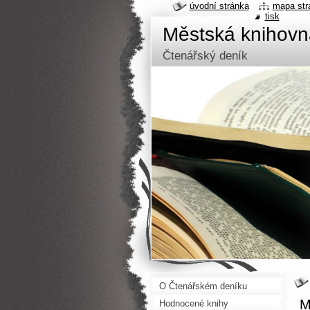
úvodní stránka
mapa str
tisk
Městská knihov
Čtenářský deník
O Čtenářském deníku
M
Hodnocené knihy