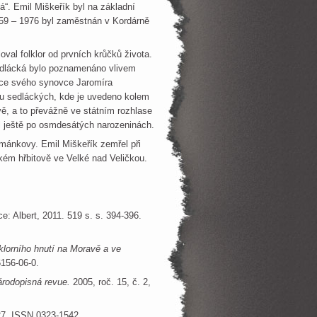
. Emil Miškeřík byl na základní
1959 – 1976 byl zaměstnán v Kordárně
val folklor od prvních krůčků života.
sedlácká bylo poznamenáno vlivem
zice svého synovce Jaromíra
u sedláckých, kde je uvedeno kolem
vě, a to převážně ve státním rozhlase
l ještě po osmdesátých narozeninách.
mánkovy. Emil Miškeřík zemřel při
ckém hřbitově ve Velké nad Veličkou.
ce: Albert, 2011. 519 s. s. 394-396.
lklorního hnutí na Moravě a ve
6156-06-0.
rodopisná revue.
2005, roč. 15, č. 2,
. 27. ISSN 0323-1542.