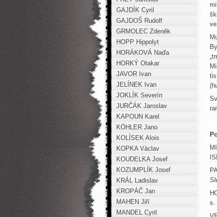
mi
GAJDÍK Cyril
šk
GAJDOŠ Rudolf
ve
GRMOLEC Zdeněk
Mu
HOPP Hippolyt
By
HORÁKOVÁ Naďa
„t
HORKÝ Otakar
Mi
JAVOR Ivan
ti
JELÍNEK Ivan
(h
JOKLÍK Severín
Sv
JURČÁK Jaroslav
ra
KAPOUN Karel
KÖHLER Jano
Po
KOLÍSEK Alois
MI
KOPKA Václav
IS
KOUDELKA Josef
KOZUMPLÍK Josef
PA
Sl
KRÁL Ladislav
KROPÁČ Jan
HO
MAHEN Jiří
s.
MANDEL Cyril
VR