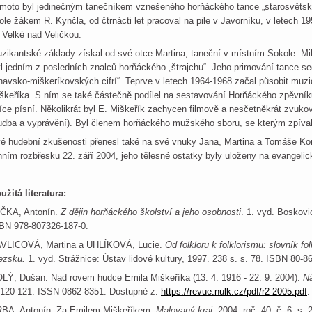
moto byl jedinečným tanečníkem vznešeného horňáckého tance „starosvětská“
ole žákem R. Kynčla, od čtrnácti let pracoval na pile v Javorníku, v letech 
 Velké nad Veličkou.
zikantské základy získal od své otce Martina, taneční v místním Sokole. Milo
l jedním z posledních znalců horňáckého „štrajchu“. Jeho primování tance 
rnavsko-miškeríkovských cifrí“. Teprve v letech 1964-1968 začal působit mu
škeříka. S ním se tak
é částečně podílel na sestavování Horňáckého zpěvník
síce písní. Několikrát byl E. Miškeřík zachycen filmově a nesčetněkrát zvuko
udba a vyprávění). Byl členem horňáckého mužského sboru, se kterým zpíva
é hudební zkušenosti přenesl také na své vnuky Jana, Martina a Tomáše Ko
nním rozbřesku 22. září 2004, jeho tělesné ostatky byly uloženy na evangeli
užitá literatura:
ČKA, Antonín.
Z dějin horňáckého školství a jeho osobnosti
. 1. vyd. Boskovi
BN 978-807326-187-0.
VLICOVÁ, Martina a UHLÍKOVÁ, Lucie.
Od folkloru k folklorismu: slovník fo
ezsku.
1. vyd. Strážnice: Ústav lidové kultury, 1997. 238 s. s. 78. ISBN 80-8
LÝ, Dušan. Nad rovem hudce Emila Miškeříka (13. 4. 1916 - 22. 9. 2004).
Ná
 120-121. ISSN 0862-8351. Dostupné z:
https://revue.nulk.cz/pdf/r2-2005.pdf
.
BA, Antonín. Za Emilem Miškeříkem.
Malovaný kraj
. 2004, roč. 40, č. 6, s