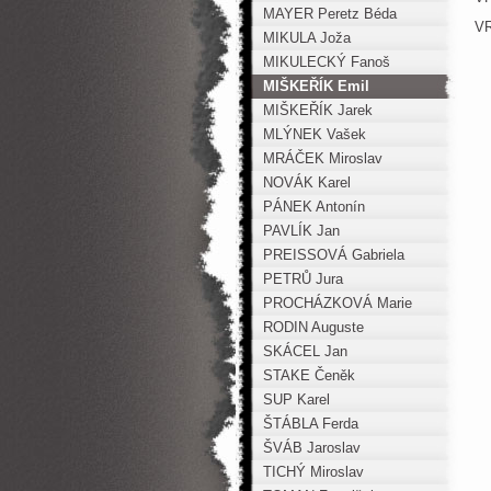
MAYER Peretz Béda
VR
MIKULA Joža
MIKULECKÝ Fanoš
MIŠKEŘÍK Emil
MIŠKEŘÍK Jarek
MLÝNEK Vašek
MRÁČEK Miroslav
NOVÁK Karel
PÁNEK Antonín
PAVLÍK Jan
PREISSOVÁ Gabriela
PETRŮ Jura
PROCHÁZKOVÁ Marie
RODIN Auguste
SKÁCEL Jan
STAKE Čeněk
SUP Karel
ŠTÁBLA Ferda
ŠVÁB Jaroslav
TICHÝ Miroslav