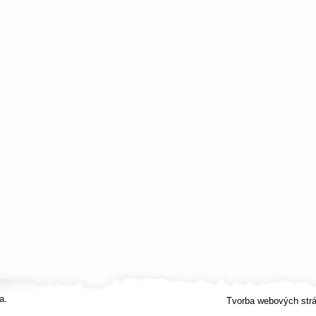
a.
Tvorba webových str