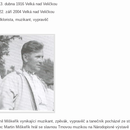
13. dubna 1916 Velká nad Veličkou
22. září 2004 Velká nad Veličkou
lklorista, muzikant, vypravěč
il Miškeřík vynikající muzikant, zpěvák, vypravěč a tanečník pocházel ze s
ec Martin Miškeřík hrál se slavnou Trnovou muzikou na Národopisné výstavě