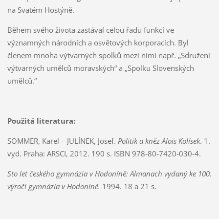
na Svatém Hostýně.
Během svého života zastával celou řadu funkcí ve
významných národních a osvětových korporacích. Byl
členem mnoha výtvarných spolků mezi nimi např. „Sdružení
výtvarných umělců moravských“ a „Spolku Slovenských
umělců.“
Použitá literatura:
SOMMER, Karel – JULÍNEK, Josef.
Politik a kněz Alois Kolísek
. 1.
vyd. Praha: ARSCI, 2012. 190 s. ISBN 978-80-7420-030-4.
Sto let českého gymnázia v Hodoníně: Almanach vydaný ke 100.
výročí gymnázia v Hodoníně.
1994. 18 a 21 s.