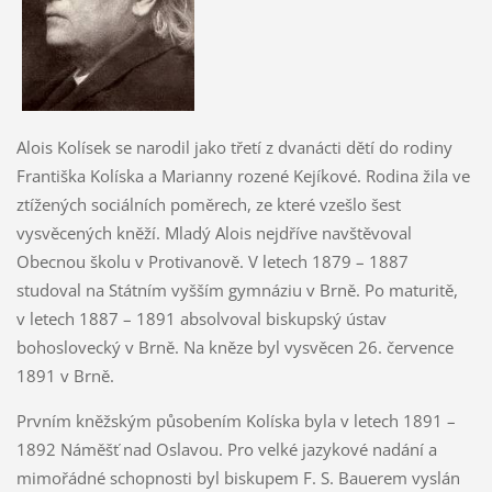
Alois Kolísek se narodil jako třetí z dvanácti dětí do rodiny
Františka Kolíska a Marianny rozené Kejíkové. Rodina žila ve
ztížených sociálních poměrech, ze které vzešlo šest
vysvěcených kněží. Mladý Alois nejdříve navštěvoval
Obecnou školu v Protivanově. V letech 1879 – 1887
studoval na Státním vyšším gymnáziu v Brně. Po maturitě,
v letech 1887 – 1891 absolvoval biskupský ústav
bohoslovecký v Brně. Na kněze byl vysvěcen 26. července
1891 v Brně.
Prvním kněžským působením Kolíska byla v letech 1891 –
1892 Náměšť nad Oslavou. Pro velké jazykové nadání a
mimořádné schopnosti byl biskupem F. S. Bauerem vyslán