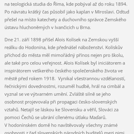
na teologická studia do Říma, kde pobýval až do roku 1894.
Po návratu krátký čas působil jako kaplan v Miroslavi. Odtud
přešel na místo katechety a duchovního správce Zemského
ústavu hluchoněmých v Ivančicích u Brna.
Dne 21. září 1898 přišel Alois Kolísek na Zemskou vyšší
reálku do Hodonína, kde přednášel náboženství. Kolískův
příchod do města měl mimořádný přínos nejen pro školu,
ale také pro celou veřejnost. Alois Kolísek byl iniciátorem a
inspirátorem veškerého českého společenského života ve
městě před rokem 1918. Vynikal všestrannou vzdělaností,
řečnickými dovednostmi, rozuměl hudbě, hrál na cimbál a
vyznal se ve výtvarném umění. Zvláště silně se jeho
osobnost projevovala při propagaci česko-slovenských
vztahů. Netajil se láskou ke Slovensku a věřil, Slováci za
pomoci Čechů se ubrání cílenému útlaku Maďarů.
V hodonínském domě ho navštěvovaly všechny známé
osobnosti z řad slovenských národních buditelů mezi nimi