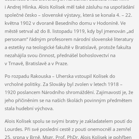
i Andrej Hlinka. Alois Kolísek měl také zásluhu na uspořádání
společné česko – slovenské výstavy, která se konala 4. – 22.
května 1902 v dvoraně Besedního domu v Hodoníně. Ve
městě setrval až do 8. listopadu 1919, kdy byl jmenován „ad
personam“ řádným profesorem národní slovenské literatury
a estetiky na teologické fakultě v Bratislavě, protože fakulta
nezahájila svou činnost, přednášel bohoslovectví na
v Trnavě, Bratislavě a v Praze.
Po rozpadu Rakouska – Uherska vstoupil Kolísek do
vrcholné politiky. Za Slováky byl zvolen v letech 1918 –
1920 poslancem Národního shromáždění. Zajímavostí je, že
jeho přičiněním se na naších školách povinným předmětem
stala hudební výchova.
Alois Kolísek spolu se svými bratry je zakladatelem poutí do
Lourdes. Při své poslední cestě z pouti onemocněl a zemřel
25. srpna v Brně. Msgr. Prof. PhDr. Alois Kolísek je pohřben