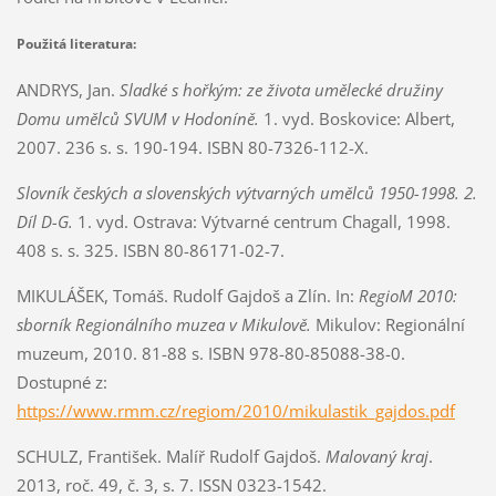
Použitá literatura:
ANDRYS, Jan.
Sladké s hořkým: ze života umělecké družiny
Domu umělců SVUM v Hodoníně.
1. vyd. Boskovice: Albert,
2007. 236 s. s. 190-194. ISBN 80-7326-112-X.
Slovník českých a slovenských výtvarných umělců 1950-1998. 2.
Díl D-G.
1. vyd. Ostrava: Výtvarné centrum Chagall, 1998.
408 s. s. 325. ISBN 80-86171-02-7.
MIKULÁŠEK, Tomáš. Rudolf Gajdoš a Zlín. In:
RegioM 2010:
sborník Regionálního muzea v Mikulově.
Mikulov: Regionální
muzeum, 2010. 81-88 s. ISBN 978-80-85088-38-0.
Dostupné z:
https://www.rmm.cz/regiom/2010/mikulastik_gajdos.pdf
SCHULZ, František. Malíř Rudolf Gajdoš.
Malovaný kraj
.
2013, roč. 49, č. 3, s. 7. ISSN 0323-1542.