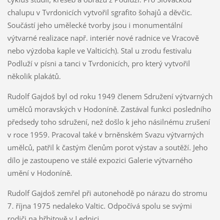
chalupu v Tvrdonicích vytvořil sgrafito šohajů a děvčic.
Součástí jeho umělecké tvorby jsou i monumentální
výtvarné realizace např. interiér nové radnice ve Vracově
nebo výzdoba kaple ve Valticích). Stal u zrodu festivalu
Podluží v písni a tanci v Tvrdonicích, pro který vytvořil
několik plakátů.
Rudolf Gajdoš byl od roku 1949 členem Sdružení výtvarných
umělců moravských v Hodoníně. Zastával funkci posledního
předsedy toho sdružení, než došlo k jeho násilnému zrušení
v roce 1959. Pracoval také v brněnském Svazu výtvarných
umělců, patřil k častým členům porot výstav a soutěží. Jeho
dílo je zastoupeno ve stálé expozici Galerie výtvarného
umění v Hodoníně.
Rudolf Gajdoš zemřel při autonehodě po nárazu do stromu
7. října 1975 nedaleko Valtic. Odpočívá spolu se svými
rodiči na hřbitově v Lednici.