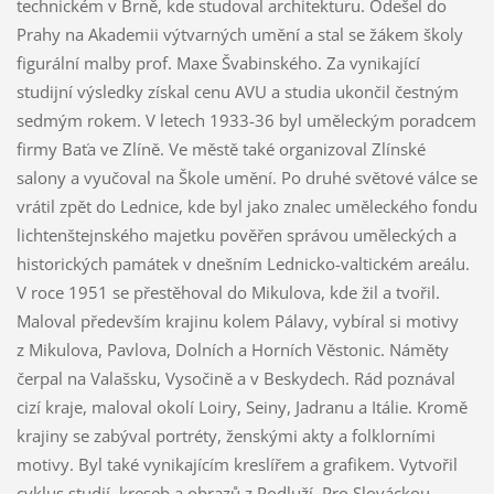
technickém v Brně, kde studoval architekturu. Odešel do
Prahy na Akademii výtvarných umění a stal se žákem školy
figurální malby prof. Maxe Švabinského. Za vynikající
studijní výsledky získal cenu AVU a studia ukončil čestným
sedmým rokem. V letech 1933-36 byl uměleckým poradcem
firmy Baťa ve Zlíně. Ve městě také organizoval Zlínské
salony a vyučoval na Škole umění. Po druhé světové válce se
vrátil zpět do Lednice, kde byl jako znalec uměleckého fondu
lichtenštejnského majetku pověřen správou uměleckých a
historických památek v dnešním Lednicko-valtickém areálu.
V roce 1951 se přestěhoval do Mikulova, kde žil a tvořil.
Maloval především krajinu kolem Pálavy, vybíral si motivy
z Mikulova, Pavlova, Dolních a Horních Věstonic. Náměty
čerpal na Valašsku, Vysočině a v Beskydech. Rád poznával
cizí kraje, maloval okolí Loiry, Seiny, Jadranu a Itálie. Kromě
krajiny se zabýval portréty, ženskými akty a folklorními
motivy. Byl také vynikajícím kreslířem a grafikem. Vytvořil
cyklus studií, kreseb a obrazů z Podluží. Pro Slováckou