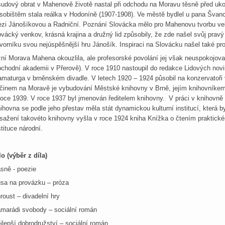
udový obrat v Mahenově životě nastal při odchodu na Moravu těsně před uko
sobištěm stala reálka v Hodoníně (1907-1908). Ve městě bydlel u pana Švance
zi Jánošíkovou a Radniční. Poznání Slovácka mělo pro Mahenovu tvorbu vel
ovácký venkov, krásná krajina a družný lid způsobily, že zde našel svůj pra
vorníku svou nejúspěšnější hru Jánošík. Inspiraci na Slovácku našel také pr
žní Morava Mahena okouzlila, ale profesorské povolání jej však neuspokojoval
chodní akademii v Přerově). V roce 1910 nastoupil do redakce Lidových novi
amaturga v brněnském divadle. V letech 1920 – 1924 působil na konzervatoř
činem na Moravě je vybudování Městské knihovny v Brně, jejím knihovníkem 
roce 1939. V roce 1937 byl jmenován ředitelem knihovny. V práci v knihovn
ihovna se podle jeho přestav měla stát dynamickou kulturní institucí, která 
sažení takovéto knihovny vyšla v roce 1924 kniha Knížka o čtením praktickém
stituce národní.
lo (výběr z díla)
sně - poezie
sa na provázku – próza
roust – divadelní hry
marádi svobody – sociální román
jlepší dobrodružství – sociální román