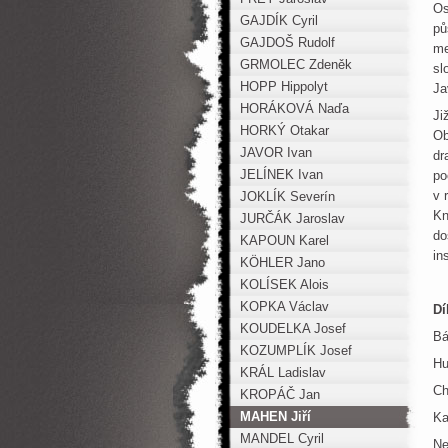
Os
GAJDÍK Cyril
pů
GAJDOŠ Rudolf
me
GRMOLEC Zdeněk
sl
HOPP Hippolyt
Ja
HORÁKOVÁ Naďa
Ji
HORKÝ Otakar
Ob
JAVOR Ivan
dr
JELÍNEK Ivan
po
v 
JOKLÍK Severín
Kn
JURČÁK Jaroslav
do
KAPOUN Karel
in
KÖHLER Jano
KOLÍSEK Alois
KOPKA Václav
Dí
KOUDELKA Josef
Bá
KOZUMPLÍK Josef
Hu
KRÁL Ladislav
Ch
KROPÁČ Jan
MAHEN Jiří
Ka
MANDEL Cyril
Ne