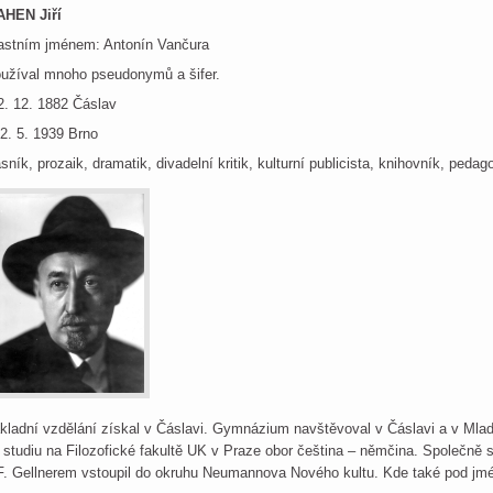
HEN Jiří
astním jménem: Antonín Vančura
užíval mnoho pseudonymů a šifer.
2. 12. 1882 Čáslav
2. 5. 1939 Brno
sník, prozaik, dramatik, divadelní kritik, kulturní publicista, knihovník, peda
kladní vzdělání získal v Čáslavi. Gymnázium navštěvoval v Čáslavi a v Mlad
 studiu na Filozofické fakultě UK v Praze obor čeština – němčina. Společně
F. Gellnerem vstoupil do okruhu Neumannova Nového kultu. Kde také pod jm