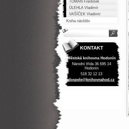
TOMAN František
ÚLEHLA Vladimír
VAŠÍČEK Vladimír
Kniha návštěv
KONTAKT
Městská knihovna Hodonín
Národní třída 36 695 14
Hodonín
518 32 12 13
dospele@
knihovna
hod.cz