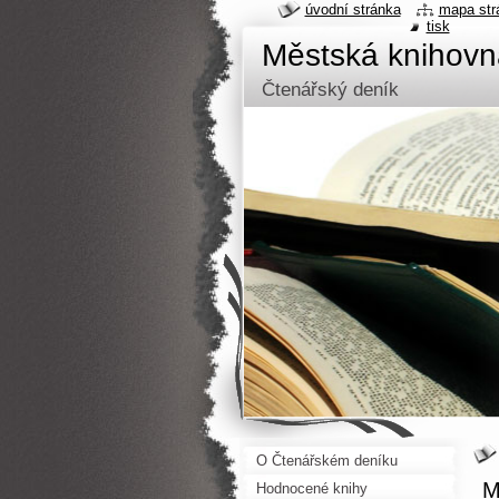
úvodní stránka
mapa str
tisk
Městská knihov
Čtenářský deník
O Čtenářském deníku
M
Hodnocené knihy