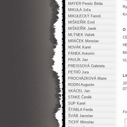
MAYER Peretz Béda
Ry
MIKULA Joža
Kn
MIKULECKÝ Fanoš
MIŠKEŘÍK Emil
MIŠKEŘÍK Jarek
O 
MLÝNEK Vašek
CE
MRÁČEK Miroslav
HE
NOVÁK Karel
MA
PÁNEK Antonín
PAVLÍK Jan
VL
PREISSOVÁ Gabriela
PETRŮ Jura
Li
PROCHÁZKOVÁ Marie
Ji
RODIN Auguste
07
SKÁCEL Jan
STAKE Čeněk
SUP Karel
ŠTÁBLA Ferda
Fo
ŠVÁB Jaroslav
TICHÝ Miroslav