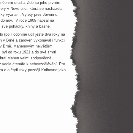
nčením studia. Zde se jeho prvním
ry v Nové ulici, která se nacházela
ký význam. Výlety přes Javořinu,
vý domov. V roce 1909 napsal na
o své pohádky, knihy a básně.
o (po Hodoníně učil ještě dva roky na
n v Brně a zároveň vykonával i funkci
i v Brně. Mahenovým největším
byl od roku 1921 a do své smrti
ě bral Mahen velmi zodpovědně.
by vedla čtenáře k sebevzdělávání. Pro
 a o čtyři roky později Knihovna jako