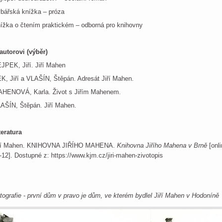
bářská knížka – próza
ížka o čtením praktickém – odborná pro knihovny
autorovi (výběr)
JPEK, Jiří. Jiří Mahen
K, Jiří a VLAŠÍN, Štěpán. Adresát Jiří Mahen.
HENOVÁ, Karla. Život s Jiřím Mahenem.
AŠÍN, Štěpán. Jiří Mahen.
teratura
ří Mahen. KNIHOVNA JIŘÍHO MAHENA.
Knihovna Jiřího Mahena v Brně
[onli
-12]. Dostupné z: https://www.kjm.cz/jiri-mahen-zivotopis
tografie - první dům v pravo je dům, ve kterém bydlel Jiří Mahen v Hodoníně