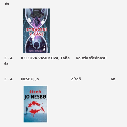
6x
2. - 4. KELEOVÁ-VASILKOVÁ, Taňa Kouzlo všednosti
6
x
2. - 4. NESBO, Jo Žízeň 6x