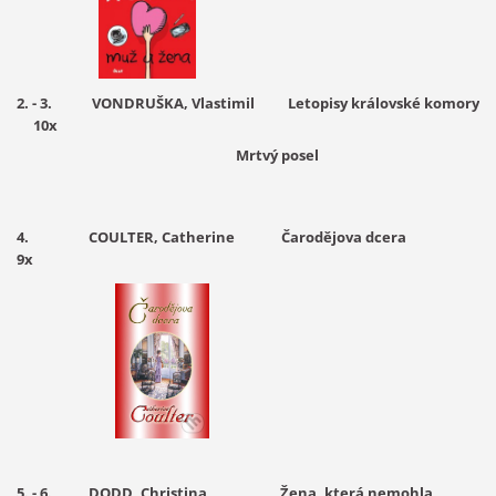
2. - 3. VONDRUŠKA, Vlastimil Letopisy královské komory
10
x
Mrtvý posel
4. COULTER, Catherine Čarodějova dcera
9x
5. - 6. DODD, Christina Žena, která nemohla