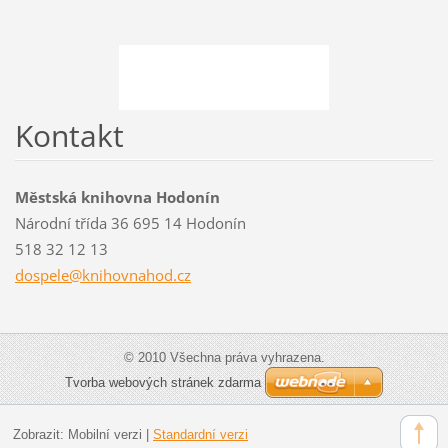
Kontakt
Městská knihovna Hodonín
Národní třída 36 695 14 Hodonín
518 32 12 13
dospele@
knihovna
hod.cz
© 2010 Všechna práva vyhrazena.
Tvorba webových stránek zdarma
Zobrazit:
Mobilní verzi
|
Standardní verzi