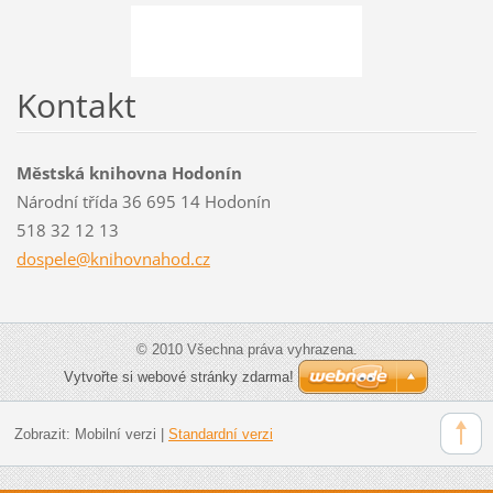
Kontakt
Městská knihovna Hodonín
Národní třída 36 695 14 Hodonín
518 32 12 13
dospele@
knihovna
hod.cz
© 2010 Všechna práva vyhrazena.
Vytvořte si webové stránky zdarma!
Zobrazit:
Mobilní verzi
|
Standardní verzi