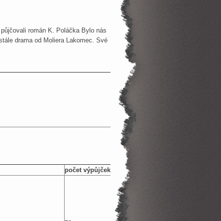
i půjčovali román K. Poláčka Bylo nás
e stále drama od Moliera Lakomec. Své
počet výpůjček