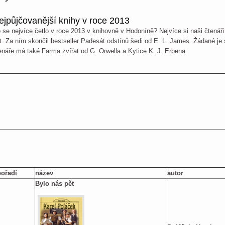
ejpůjčovanější knihy v roce 2013
 se nejvíce četlo v roce 2013 v knihovně v Hodoníně? Nejvíce si naši čtenář
t. Za ním skončil bestseller Padesát odstínů šedi od E. L. James. Žádané j
enáře má také Farma zvířat od G. Orwella a Kytice K. J. Erbena.
ořadí
název
autor
Bylo nás pět