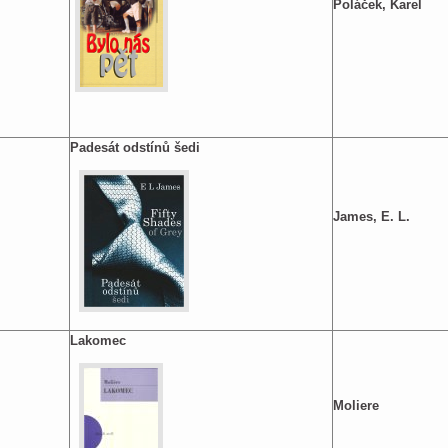
.
Poláček, Karel
Padesát odstínů šedi
.
James, E. L.
Lakomec
.
Moliere