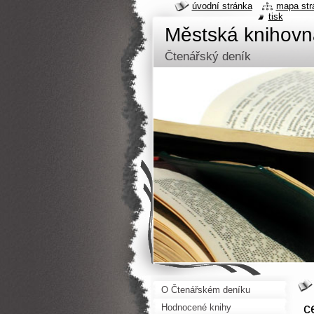
úvodní stránka
mapa str
tisk
Městská knihov
Čtenářský deník
O Čtenářském deníku
c
Hodnocené knihy