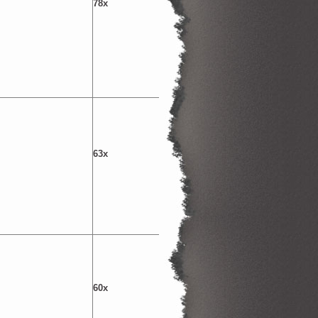
78x
63x
60x