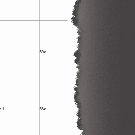
59x
mil
58x