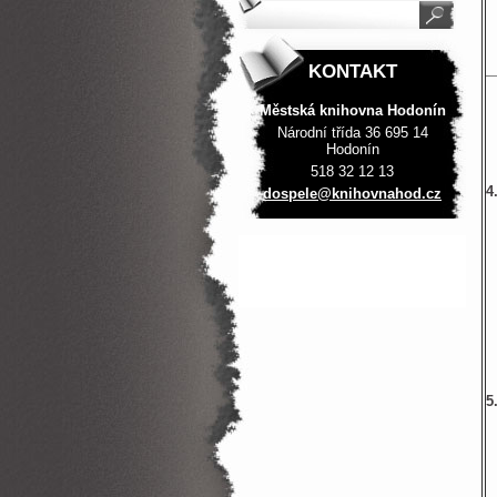
KONTAKT
Městská knihovna Hodonín
Národní třída 36 695 14
Hodonín
518 32 12 13
4
dospele@
knihovna
hod.cz
5