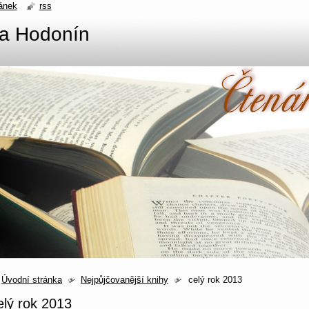
ánek
rss
na Hodonín
Úvodní stránka
Nejpůjčovanější knihy
celý rok 2013
elý rok 2013