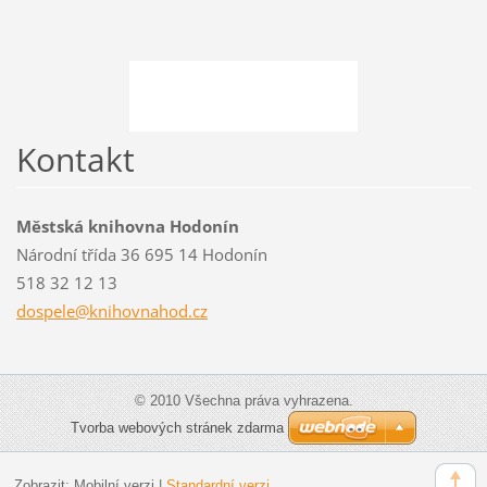
Kontakt
Městská knihovna Hodonín
Národní třída 36 695 14 Hodonín
518 32 12 13
dospele@
knihovna
hod.cz
© 2010 Všechna práva vyhrazena.
Tvorba webových stránek zdarma
Zobrazit:
Mobilní verzi
|
Standardní verzi