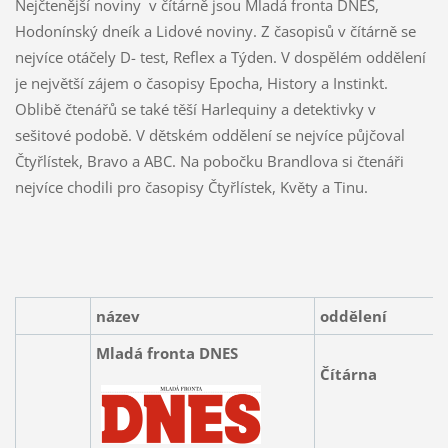
Nejčtenější noviny v čítárně jsou Mladá fronta DNES,
Hodonínský dneík a Lidové noviny. Z časopisů v čítárně se
nejvíce otáčely D- test, Reflex a Týden. V dospělém oddělení
je největší zájem o časopisy Epocha, History a Instinkt.
Oblibě čtenářů se také těší Harlequiny a detektivky v
sešitové podobě. V dětském oddělení se nejvíce půjčoval
Čtyřlístek, Bravo a ABC. Na pobočku Brandlova si čtenáři
nejvíce chodili pro časopisy Čtyřlístek, Květy a Tinu.
název
oddělení
Mladá fronta DNES
Čítárna