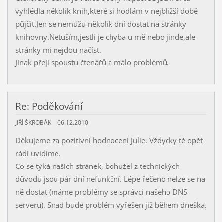
vyhlédla několik knih,které si hodlám v nejbližší době
půjčit.Jen se nemůžu několik dní dostat na stránky
knihovny.Netuším,jestli je chyba u mě nebo jinde,ale
stránky mi nejdou načíst.
Jinak přeji spoustu čtenářů a málo problémů.
Re: Poděkování
JIŘÍ ŠKROBÁK
06.12.2010
Děkujeme za pozitivní hodnocení Julie. Vždycky tě opět
rádi uvidíme.
Co se týká našich stránek, bohužel z technických
důvodů jsou pár dní nefunkční. Lépe řečeno nelze se na
ně dostat (máme problémy se správci našeho DNS
serveru). Snad bude problém vyřešen již během dneška.