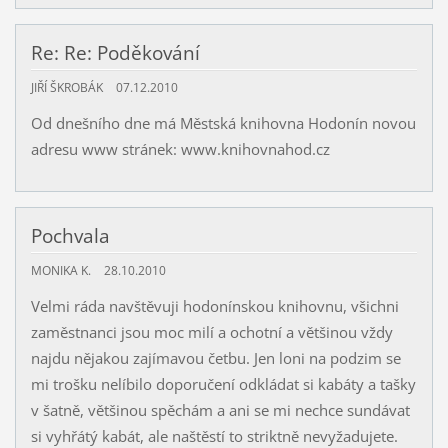
Re: Re: Poděkování
JIŘÍ ŠKROBÁK
07.12.2010
Od dnešního dne má Městská knihovna Hodonín novou
adresu www stránek: www.knihovnahod.cz
Pochvala
MONIKA K.
28.10.2010
Velmi ráda navštěvuji hodonínskou knihovnu, všichni
zaměstnanci jsou moc milí a ochotní a většinou vždy
najdu nějakou zajímavou četbu. Jen loni na podzim se
mi trošku nelíbilo doporučení odkládat si kabáty a tašky
v šatně, většinou spěchám a ani se mi nechce sundávat
si vyhřátý kabát, ale naštěstí to striktně nevyžadujete.