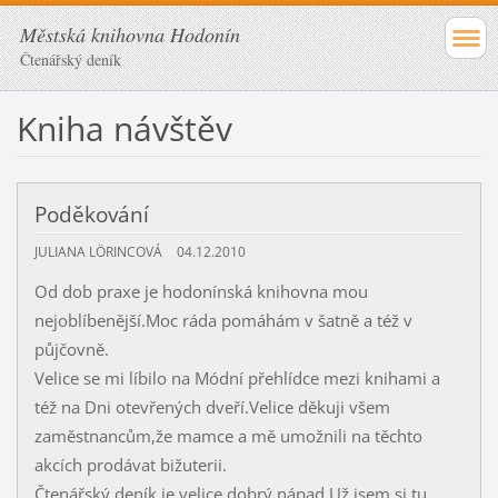
Městská knihovna Hodonín
Čtenářský deník
Kniha návštěv
Poděkování
JULIANA LÖRINCOVÁ
04.12.2010
Od dob praxe je hodonínská knihovna mou
nejoblíbenější.Moc ráda pomáhám v šatně a též v
půjčovně.
Velice se mi líbilo na Módní přehlídce mezi knihami a
též na Dni otevřených dveří.Velice děkuji všem
zaměstnancům,že mamce a mě umožnili na těchto
akcích prodávat bižuterii.
Čtenářský deník je velice dobrý nápad.Už jsem si tu