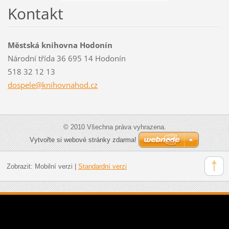
Kontakt
Městská knihovna Hodonín
Národní třída 36 695 14 Hodonín
518 32 12 13
dospele@
knihovna
hod.cz
© 2010 Všechna práva vyhrazena.
Vytvořte si webové stránky zdarma!
Zobrazit:
Mobilní verzi
|
Standardní verzi