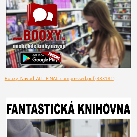
Booxy_Navod_ALL_FINAL_compressed.pdf (383181)