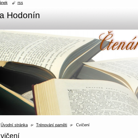
ánek
rss
na Hodonín
Úvodní stránka
Trénování paměti
Cvičení
vičení