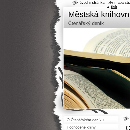
úvodní stránka
mapa str
tisk
Městská knihov
Čtenářský deník
O Čtenářském deníku
C
Hodnocené knihy