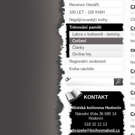
Recenze čtenářů
Ch
100 LET - 100 KNIH
13
Ch
Nejpůjčovanější knihy
Trénování paměti
Cv
Lekce v knihovně - termíny
30
Cvičení
hr
Články
cv
On-line hry
25
Regionální osobnosti
hr
Kniha návštěv
Cv
16
hr
Cv
KONTAKT
03
hr
Městská knihovna Hodonín
Cv
Národní třída 36 695 14
Hodonín
18
518 32 12 13
Hr
dospele@
knihovna
hod.cz