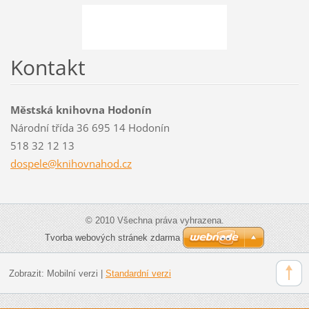
Kontakt
Městská knihovna Hodonín
Národní třída 36 695 14 Hodonín
518 32 12 13
dospele@
knihovna
hod.cz
© 2010 Všechna práva vyhrazena.
Tvorba webových stránek zdarma
Zobrazit:
Mobilní verzi
|
Standardní verzi