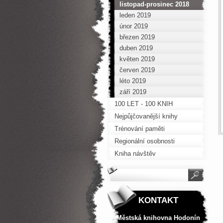
listopad-prosinec 2018
leden 2019
únor 2019
březen 2019
duben 2019
květen 2019
červen 2019
léto 2019
září 2019
100 LET - 100 KNIH
Nejpůjčovanější knihy
Trénování paměti
Regionální osobnosti
Kniha návštěv
KONTAKT
Městská knihovna Hodonín