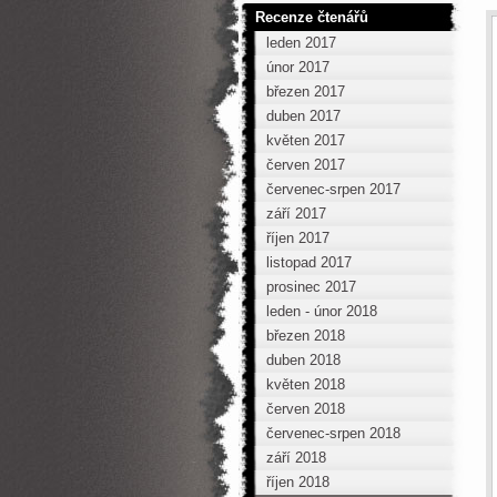
Recenze čtenářů
leden 2017
únor 2017
březen 2017
duben 2017
květen 2017
červen 2017
červenec-srpen 2017
září 2017
říjen 2017
listopad 2017
prosinec 2017
leden - únor 2018
březen 2018
duben 2018
květen 2018
červen 2018
červenec-srpen 2018
září 2018
říjen 2018