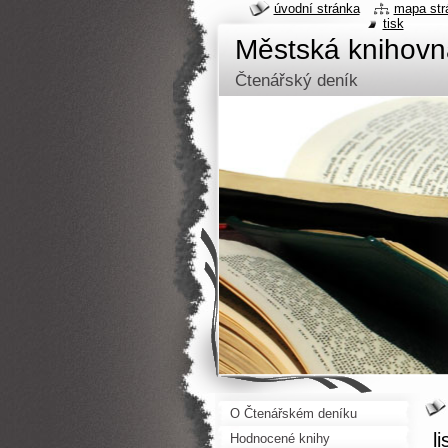
úvodní stránka
mapa str
tisk
Městská knihov
Čtenářský deník
O Čtenářském deníku
l
Hodnocené knihy