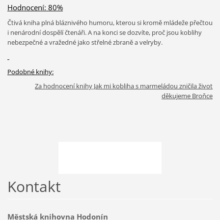
Hodnocení: 80%
Čtivá kniha plná bláznivého humoru, kterou si kromě mládeže přečtou
i nenárodní dospělí čtenáři. A na konci se dozvíte, proč jsou koblihy
nebezpečné a vražedné jako střelné zbraně a velryby.
Podobné knihy:
Za hodnocení knihy Jak mi kobliha s marmeládou zničila život
děkujeme Broňce
Kontakt
Městská knihovna Hodonín