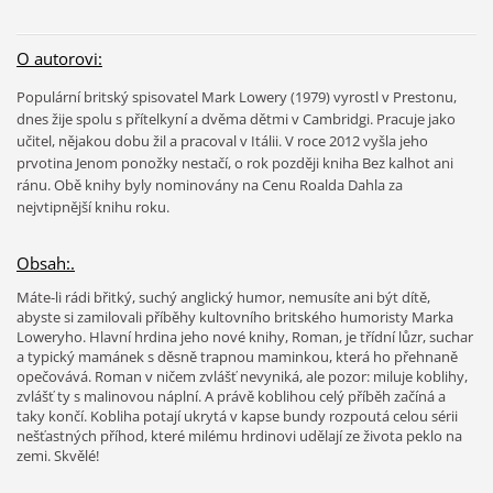
O autorovi:
Populární britský spisovatel Mark Lowery (1979) vyrostl v Prestonu,
dnes žije spolu s přítelkyní a dvěma dětmi v Cambridgi. Pracuje jako
učitel, nějakou dobu žil a pracoval v Itálii. V roce 2012 vyšla jeho
prvotina Jenom ponožky nestačí, o rok později kniha Bez kalhot ani
ránu. Obě knihy byly nominovány na Cenu Roalda Dahla za
nejvtipnější knihu roku.
Obsah:.
Máte-li rádi břitký, suchý anglický humor, nemusíte ani být dítě,
abyste si zamilovali příběhy kultovního britského humoristy Marka
Loweryho. Hlavní hrdina jeho nové knihy, Roman, je třídní lůzr, suchar
a typický mamánek s děsně trapnou maminkou, která ho přehnaně
opečovává. Roman v ničem zvlášť nevyniká, ale pozor: miluje koblihy,
zvlášť ty s malinovou náplní. A právě koblihou celý příběh začíná a
taky končí. Kobliha potají ukrytá v kapse bundy rozpoutá celou sérii
nešťastných příhod, které milému hrdinovi udělají ze života peklo na
zemi. Skvělé!