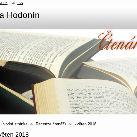
ánek
rss
na Hodonín
Úvodní stránka
Recenze čtenářů
květen 2018
věten 2018