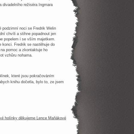
 divadelního režiséra Ingmara
 podzimní noci se Fredrik Welin
dní chvíli a stihne popadnout jen
hne popelem i se vším majetkem.
 konci. Fredrik se nastěhuje do
e na pomoc a zkontaktuje ho
ivot vzhůru nohama.
olínek, které jsou pokračováním
bych knihu dočetla, bylo to, ze jsem
ké holínky děkujeme Lence Maňákové