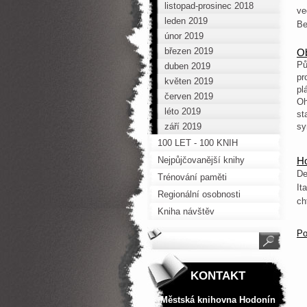
listopad-prosinec 2018
ve
leden 2019
Be
únor 2019
březen 2019
Ob
Pů
duben 2019
pr
květen 2019
pl
červen 2019
Oh
léto 2019
st
září 2019
sy
100 LET - 100 KNIH
Nejpůjčovanější knihy
H
De
Trénování paměti
It
Regionální osobnosti
ch
Kniha návštěv
Po
KONTAKT
Městská knihovna Hodonín