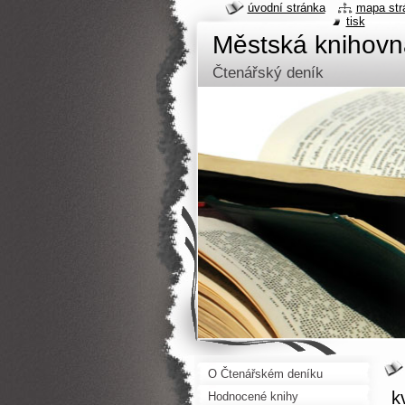
úvodní stránka
mapa str
tisk
Městská knihov
Čtenářský deník
O Čtenářském deníku
k
Hodnocené knihy