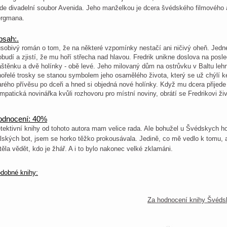
de divadelní soubor Avenida. Jeho manželkou je dcera švédského filmového a
rgmana.
sah:.
sobivý román o tom, že na některé vzpomínky nestačí ani ničivý oheň. Jedné
obudí a zjistí, že mu hoří střecha nad hlavou. Fredrik unikne doslova na posle
áštěnku a dvě holínky - obě levé. Jeho milovaný dům na ostrůvku v Baltu le
ořelé trosky se stanou symbolem jeho osamělého života, který se už chýlí ke
arého přívěsu po dceři a hned si objedná nové holínky. Když mu dcera přijed
mpatická novinářka kvůli rozhovoru pro místní noviny, obrátí se Fredrikovi ž
odnocení: 40%
tektivní knihy od tohoto autora mam velice rada. Ale bohužel u Švédskych h
alských bot, jsem se horko těžko prokousávala. Jedině, co mě vedlo k tomu, a
těla vědět, kdo je žhář. A i to bylo nakonec velké zklamáni.
dobné knihy:
Za hodnocení knihy Švéds