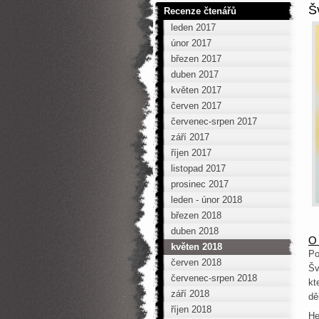
Š
Recenze čtenářů
leden 2017
únor 2017
březen 2017
duben 2017
květen 2017
červen 2017
červenec-srpen 2017
září 2017
říjen 2017
listopad 2017
prosinec 2017
leden - únor 2018
březen 2018
duben 2018
O 
květen 2018
Po
červen 2018
Šv
červenec-srpen 2018
kt
září 2018
dě
říjen 2018
He