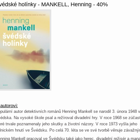
védské holínky - MANKELL, Henning - 40%
autorovi:
pulární autor detektivních románů Henning Mankell se narodil 3. února 1948 
édska. Na vysoké škole psal a režíroval divadelní hry. V roce 1968 se zúčas
eré trvale poznamenaly jeho skutky a životní názory. V roce 1973 vyšla jeho
lnickém hnutí ve Švédsku. Po celá 70. léta se ve své tvorbě věnuje závaž
nning Mankell pracoval ve Švédsku také jako herec, divadelní režisér a man