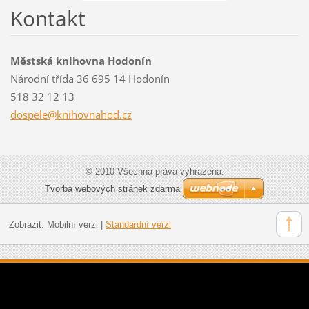
Kontakt
Městská knihovna Hodonín
Národní třída 36 695 14 Hodonín
518 32 12 13
dospele@
knihovna
hod.cz
© 2010 Všechna práva vyhrazena.
Tvorba webových stránek zdarma
Zobrazit:
Mobilní verzi
|
Standardní verzi