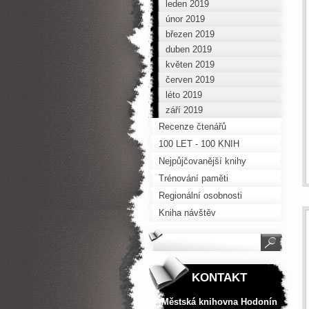
leden 2019
únor 2019
březen 2019
duben 2019
květen 2019
červen 2019
léto 2019
září 2019
Recenze čtenářů
100 LET - 100 KNIH
Nejpůjčovanější knihy
Trénování paměti
Regionální osobnosti
Kniha návštěv
KONTAKT
Městská knihovna Hodonín