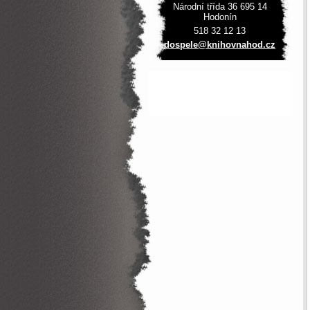
Národní třída 36 695 14
Hodonín
518 32 12 13
dospele@
knihovna
hod.cz