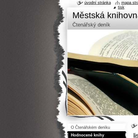
úvodní stránka
mapa str
tisk
Městská knihov
Čtenářský deník
O Čtenářském deníku
l
Hodnocené knihy