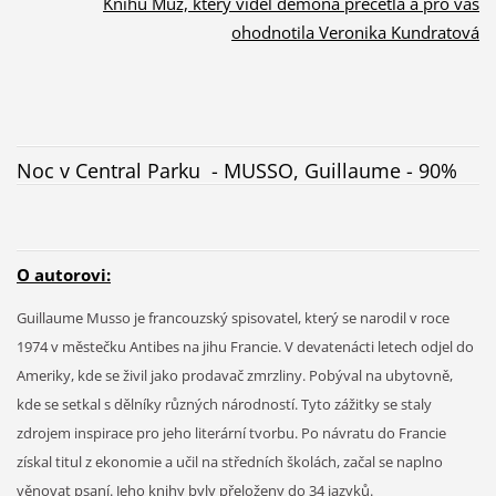
Knihu Muž, který viděl démona přečetla a pro vás
ohodnotila Veronika Kundratová
Noc v Central Parku - MUSSO, Guillaume - 90%
O autorovi:
Guillaume Musso je francouzský spisovatel, který se narodil v roce
1974 v městečku Antibes na jihu Francie. V devatenácti letech odjel do
Ameriky, kde se živil jako prodavač zmrzliny. Pobýval na ubytovně,
kde se setkal s dělníky různých národností. Tyto zážitky se staly
zdrojem inspirace pro jeho literární tvorbu. Po návratu do Francie
získal titul z ekonomie a učil na středních školách, začal se naplno
věnovat psaní. Jeho knihy byly přeloženy do 34 jazyků.