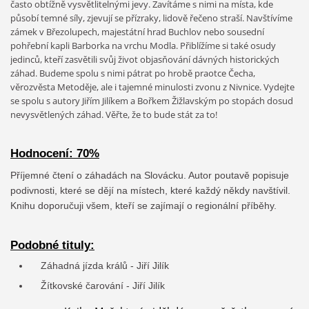
často obtížně vysvětlitelnými jevy. Zavítáme s nimi na místa, kde
působí temné síly, zjevují se přízraky, lidově řečeno straší. Navštívíme
zámek v Březolupech, majestátní hrad Buchlov nebo sousední
pohřební kapli Barborka na vrchu Modla. Přiblížíme si také osudy
jedinců, kteří zasvětili svůj život objasňování dávných historických
záhad. Budeme spolu s nimi pátrat po hrobě praotce Čecha,
věrozvěsta Metoděje, ale i tajemné minulosti zvonu z Nivnice. Vydejte
se spolu s autory Jiřím Jilíkem a Bořkem Žižlavským po stopách dosud
nevysvětlených záhad. Věřte, že to bude stát za to!
Hodnocení: 70%
Příjemné čtení o záhadách na Slovácku. Autor poutavě popisuje
podivnosti, které se dějí na místech, které každý někdy navštívil.
Knihu doporučuji všem, kteří se zajímají o regionální příběhy.
Podobné tituly:
Záhadná jízda králů - Jiří Jilík
Žítkovské čarování - Jiří Jilík