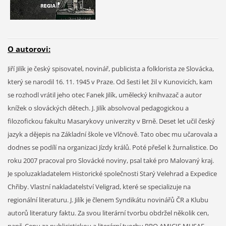
O autorovi:
Jiří Jilík je český spisovatel, novinář, publicista a folklorista ze Slovácka,
který se narodil 16. 11. 1945 v Praze. Od šesti let žil v Kunovicích, kam
se rozhodl vrátil jeho otec Fanek Jilík, umělecký knihvazač a autor
knížek o slováckých dětech. J. Jilík absolvoval pedagogickou a
filozofickou fakultu Masarykovy univerzity v Brně. Deset let učil český
jazyk a dějepis na Základní škole ve Vlčnově. Tato obec mu učarovala a
dodnes se podílí na organizaci Jízdy králů. Poté přešel k žurnalistice. Do
roku 2007 pracoval pro Slovácké noviny, psal také pro Malovaný kraj.
Je spoluzakladatelem Historické společnosti Starý Velehrad a Expedice
Chřiby. Vlastní nakladatelství Veligrad, které se specializuje na
regionální literaturu. J. Jilík je členem Syndikátu novinářů ČR a Klubu
autorů literatury faktu. Za svou literární tvorbu obdržel několik cen,