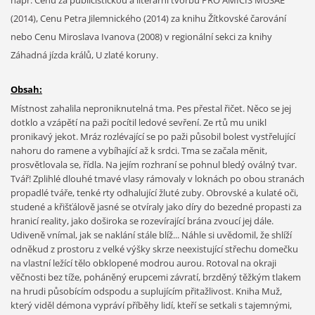
např. Cenu za publicistickou a literární tvorbu PRO AMICIS MUSAE
(2014), Cenu Petra Jilemnického (2014) za knihu Žítkovské čarování
nebo Cenu Miroslava Ivanova (2008) v regionální sekci za knihy
Záhadná jízda králů, U zlaté koruny.
Obsah:
Místnost zahalila neproniknutelná tma. Pes přestal řičet. Něco se jej
dotklo a vzápětí na paži pocítil ledové sevření. Ze rtů mu unikl
pronikavý jekot. Mráz rozlévající se po paži působil bolest vystřelující
nahoru do ramene a vybíhající až k srdci. Tma se začala měnit,
prosvětlovala se, řídla. Na jejím rozhraní se pohnul bledý oválný tvar.
Tvář! Zplihlé dlouhé tmavé vlasy rámovaly v loknách po obou stranách
propadlé tváře, tenké rty odhalující žluté zuby. Obrovské a kulaté oči,
studené a křišťálově jasné se otvíraly jako díry do bezedné propasti za
hranicí reality, jako doširoka se rozevírající brána zvoucí jej dále.
Udiveně vnímal, jak se naklání stále blíž... Náhle si uvědomil, že shlíží
odněkud z prostoru z velké výšky skrze neexistující střechu domečku
na vlastní ležící tělo obklopené modrou aurou. Rotoval na okraji
věčnosti bez tíže, poháněný erupcemi závratí, brzděný těžkým tlakem
na hrudi působícím odspodu a suplujícím přitažlivost. Kniha Muž,
který viděl démona vypráví příběhy lidí, kteří se setkali s tajemnými,