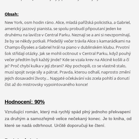
Obsah:
New York, osm hodin ráno. Alice, mladá pařížská policistka, a Gabriel,
americký jazzový pianista, se spolu probudí připoutaní jeden ke
druhému na lavičce v Central Parku. Neznají se a ani si nevzpomínají,
že by se někdy potkali. Předešlý večer trávila Alice s kamarádkami na
Champs-Élysées a Gabriel hrál na piano v dublinském klubu. Prvotní
šok střídají otázky. Jak se mohli ocitnout v Central Parku, když pouhý
večer předtím byli každý jinde? Kde se vzala krev na Alicině košili a čí
je? Proč chybí kulka v její zbrani? Aby pochopili, co se vlastně stalo,
musí spojit svoje síly a pátrat. Pravda, kterou odhalí, naprosto změní
jejich dosavadní životy... Napjaté očekávání vás zcela pohltí a donutí
číst až do mistrovsky vypointovaného konce!
Hodnocení: 90%
Vzrušující román, který má rychlý spád plný jednoho překvapení
za druhým a samozřejmě velice nečekaný konec. Je to kniha, od
které se nadá odtrhnout. Určitě doporučuji ke čtení.