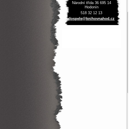
Národní třída 36 695 14
Hodonín
518 32 12 13
dospele@
knihovna
hod.cz