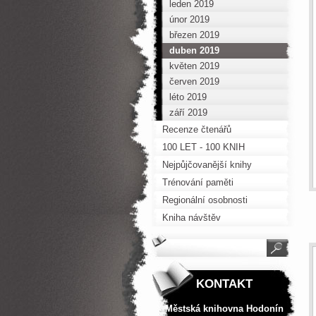
leden 2019
únor 2019
březen 2019
duben 2019
květen 2019
červen 2019
léto 2019
září 2019
Recenze čtenářů
100 LET - 100 KNIH
Nejpůjčovanější knihy
Trénování paměti
Regionální osobnosti
Kniha návštěv
KONTAKT
Městská knihovna Hodonín