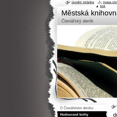
úvodní stránka
mapa str
tisk
Městská knihov
Čtenářský deník
O Čtenářském deníku
d
Hodnocené knihy