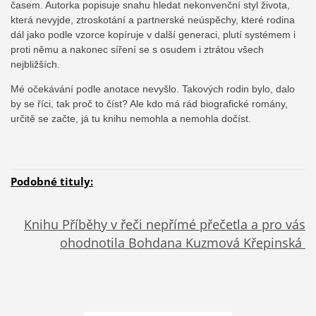
časem. Autorka popisuje snahu hledat nekonvenční styl života,
která nevyjde, ztroskotání a partnerské neúspěchy, které rodina
dál jako podle vzorce kopíruje v další generaci, plutí systémem i
proti němu a nakonec síření se s osudem i ztrátou všech
nejbližších.
Mé očekávání podle anotace nevyšlo. Takových rodin bylo, dalo
by se říci, tak proč to číst? Ale kdo má rád biografické romány,
určitě se začte, já tu knihu nemohla a nemohla dočíst.
Podobné tituly:
Knihu Příběhy v řeči nepřímé přečetla a pro vás
ohodnotila Bohdana Kuzmová Křepinská