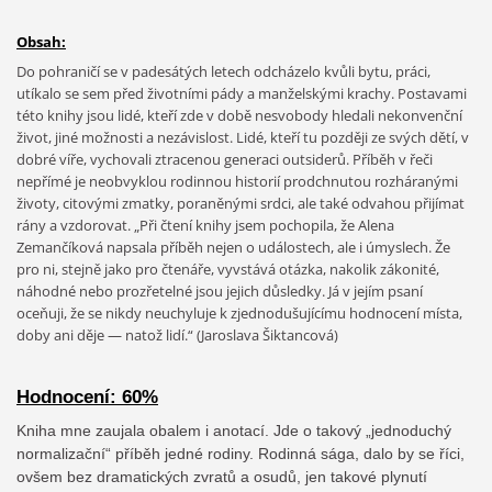
Obsah:
Do pohraničí se v padesátých letech odcházelo kvůli bytu, práci,
utíkalo se sem před životními pády a manželskými krachy. Postavami
této knihy jsou lidé, kteří zde v době nesvobody hledali nekonvenční
život, jiné možnosti a nezávislost. Lidé, kteří tu později ze svých dětí, v
dobré víře, vychovali ztracenou generaci outsiderů. Příběh v řeči
nepřímé je neobvyklou rodinnou historií prodchnutou rozháranými
životy, citovými zmatky, poraněnými srdci, ale také odvahou přijímat
rány a vzdorovat. „Při čtení knihy jsem pochopila, že Alena
Zemančíková napsala příběh nejen o událostech, ale i úmyslech. Že
pro ni, stejně jako pro čtenáře, vyvstává otázka, nakolik zákonité,
náhodné nebo prozřetelné jsou jejich důsledky. Já v jejím psaní
oceňuji, že se nikdy neuchyluje k zjednodušujícímu hodnocení místa,
doby ani děje — natož lidí.“ (Jaroslava Šiktancová)
Hodnocení: 60%
Kniha mne zaujala obalem i anotací. Jde o takový „jednoduchý
normalizační“ příběh jedné rodiny. Rodinná sága, dalo by se říci,
ovšem bez dramatických zvratů a osudů, jen takové plynutí