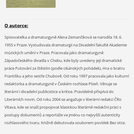
O autorce:
Spisovatelka a dramaturgyně Alena Zemančíková se narodila 18. 6.
1955 v Praze. Vystudovala dramaturgii na Divadelní fakultě Akademie
múzických umění v Praze. Pracovala jako dramaturgyně
Západočeského divadla v Chebu, kde byly uvedeny její dramatické
práce Putování za štěstím (podle cikánských pohádek), Hra o bratru
Františku a jeho sestře Chubově. Od roku 1997 pracovala jako kulturní
redaktorka a dramaturgyně v Českém rozhlase Plzeň. Věnuje se
literární i divadelní publicistice a kritice. Pravidelně přispívá do
Literárních novin. Od roku 2004 se angažuje v literární redakci ČRo
Vltava, kde se snaží propojovat klasickou literárně redakční práci s
postupy dokumentů a reportáže ve jménu co nejvyšší autenticity
rozhlasového tvaru. Knižně debutovala souborem povídek Bez otce.